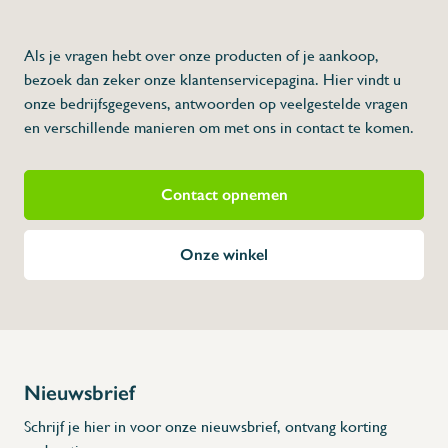
te
voorkomen dat de afvoerleidingen versto
milieudienst
heeft eisen in verband met dit soort lozing
Als je vragen hebt over onze producten of je aankoop,
- Vervaardigd uit roestvrij staal
bezoek dan zeker onze klantenservicepagina. Hier vindt u
- Capaciteit van 50 maaltijden
- Makkelijk te installeren en te onderhou
onze bedrijfsgegevens, antwoorden op veelgestelde vragen
- 20 liter
en verschillende manieren om met ons in contact te komen.
* Afmetingen: 530 x 325 x 200 x 1 1/2" x 1
x h2)
Contact opnemen
Onze winkel
Nieuwsbrief
Schrijf je hier in voor onze nieuwsbrief, ontvang korting