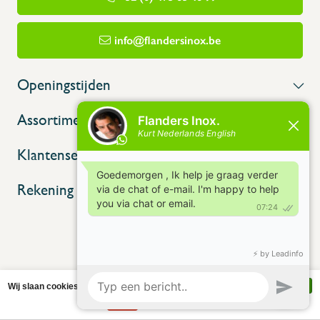
info@flandersinox.be
Openingstijden
Assortiment
Klantenservice
Rekening
Wij slaan cookies op om onze website te verbeteren. Is dat akkoord?
Ja
Nee
Meer over cookies »