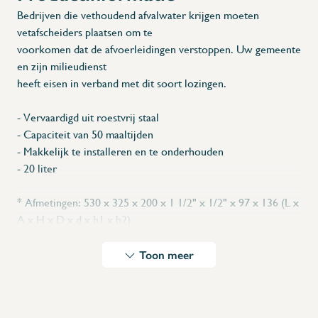
Bedrijven die vethoudend afvalwater krijgen moeten
vetafscheiders plaatsen om te
voorkomen dat de afvoerleidingen verstoppen. Uw gemeente
en zijn milieudienst
heeft eisen in verband met dit soort lozingen.
- Vervaardigd uit roestvrij staal
- Capaciteit van 50 maaltijden
- Makkelijk te installeren en te onderhouden
- 20 liter
* Afmetingen: 530 x 325 x 200 x 1 1/2" x 1/2" x 97 x 136 (L x
A x H x D x d x h1 x h2)
Toon meer