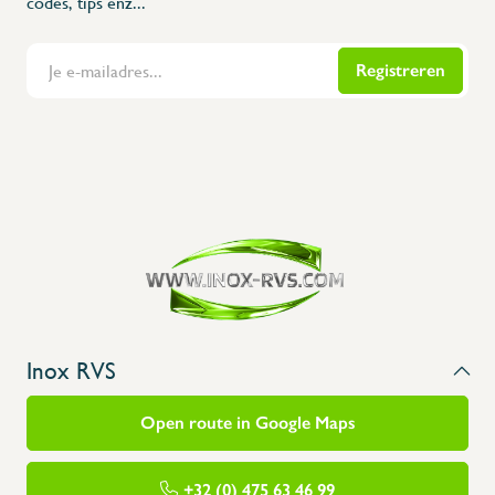
codes, tips enz...
Registreren
Flanders Inox | Karperstraat 6, 8400 Oostende | België | BNP Paribas Fortis: BE100014816657
Inox RVS
Open route in Google Maps
+32 (0) 475 63 46 99