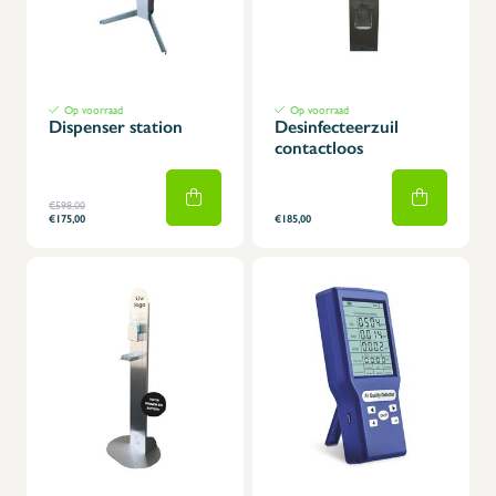
Op voorraad
Op voorraad
Dispenser station
Desinfecteerzuil
contactloos
€598,00
€175,00
€185,00