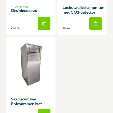
Op voorraad
Luchtkwaliteitsmonitor
Desinfecteerzuil
met CO2-detector
€145,00
€58,00
Seabiscuit line
Rolcontainer kast