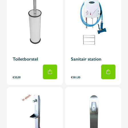
Toiletborstel
Sanitair station
€20,00
€581,00