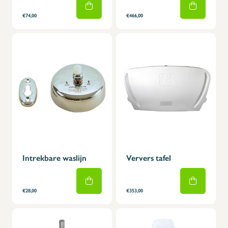
€74,00
€466,00
Intrekbare waslijn
Ververs tafel
€28,00
€353,00