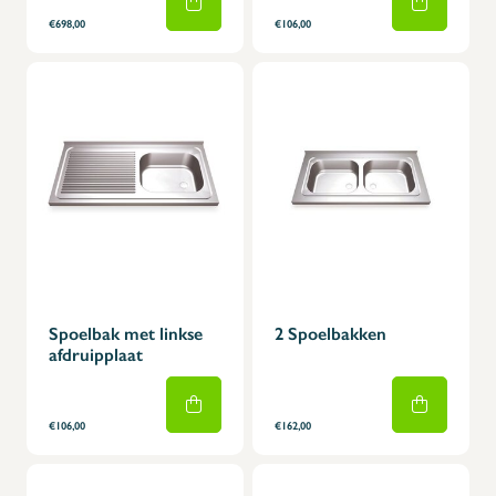
€698,00
€106,00
Spoelbak met linkse
2 Spoelbakken
afdruipplaat
€106,00
€162,00