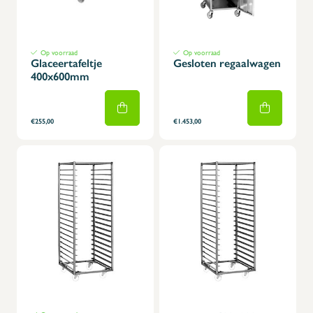
Op voorraad
Op voorraad
Glaceertafeltje
Gesloten regaalwagen
400x600mm
€255,00
€1.453,00