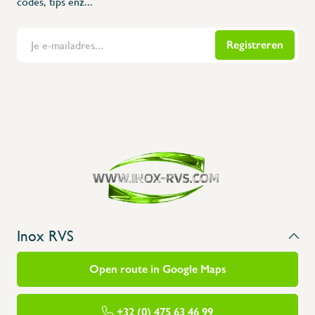
codes, tips enz...
Registreren
Flanders Inox | Karperstraat 6, 8400 Oostende | België | BNP Paribas Fortis: BE100014816657
Inox RVS
Open route in Google Maps
+32 (0) 475 63 46 99