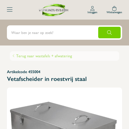
Inloggen
Winkelwagen
Terug naar wastafels + afwatering
Artikelcode 455004
Vetafscheider in roestvrij staal