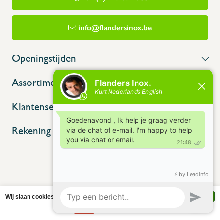
info@flandersinox.be
Openingstijden
Assortiment
Klantenservice
Rekening
Wij slaan cookies op om onze website te verbeteren. Is dat akkoord?
Ja
Nee
Meer over cookies »