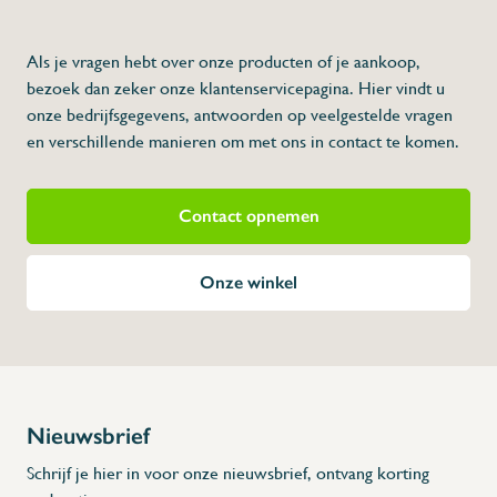
te
voorkomen dat de afvoerleidingen versto
milieudienst
hebben eisen in verband met dit soort lozi
Als je vragen hebt over onze producten of je aankoop,
- Vervaardigd uit roestvrij staal
bezoek dan zeker onze klantenservicepagina. Hier vindt u
- Capaciteit van 60 maaltijden
- Pompt 1 liter per seconde
onze bedrijfsgegevens, antwoorden op veelgestelde vragen
- 35 liter
en verschillende manieren om met ons in contact te komen.
* Afmetingen: 560 x 320 x 300 (L x A x H)
Download PDF
Contact opnemen
Onze winkel
Nieuwsbrief
Schrijf je hier in voor onze nieuwsbrief, ontvang korting