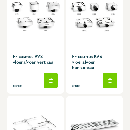
Fricosmos RVS
Fricosmos RVS
vloerafvoer verticaal
vloerafvoer
horizontaal
€129,00
€88,00