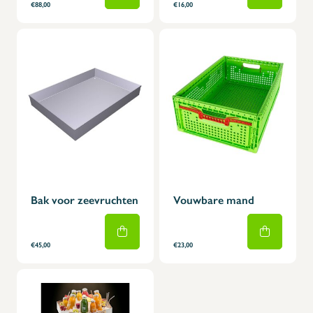
€88,00
€16,00
Bak voor zeevruchten
Vouwbare mand
€45,00
€23,00