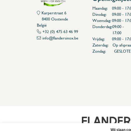
Maandag:
09:00 - 17:
Karperstraat 6
Dinsdag:
09:00 - 17:
8400 Oostende
Woensdag:
09:00 - 17:
België
Donderdag:
09:00 -
+32 (0) 475 63 46 99
17:00
info@flandersinox.be
Vrijdag:
09:00 - 17:
Zaterdag:
Op afspraa
Zondag:
GESLOT
Flanders Inox | Karperstraat 6, 8400 Oostende | België | BNP Paribas Fortis: BE100014816657
Wij slaan c