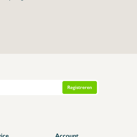
Registreren
vice
Account