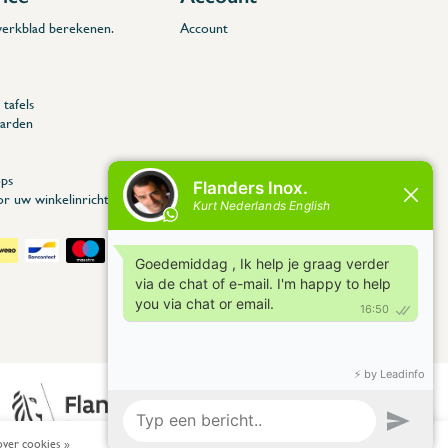
 werkblad berekenen.
Account
tafels
arden
ps
or uw winkelinrichting
ver cookies »