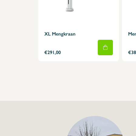
XL Mengkraan
Men
€291,00
€38
+32 (0) 4
info@flan