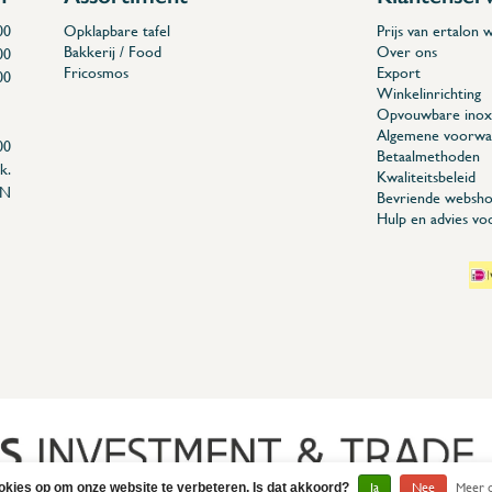
00
Opklapbare tafel
Prijs van ertalon
Bakkerij / Food
Over ons
00
Fricosmos
Export
00
Winkelinrichting
Opvouwbare inox 
Algemene voorwa
00
Betaalmethoden
k.
Kwaliteitsbeleid
EN
Bevriende websho
Hulp en advies vo
04
ookies op om onze website te verbeteren. Is dat akkoord?
Ja
Nee
Meer o