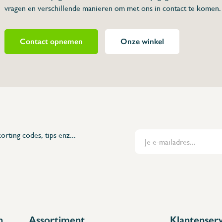
vragen en verschillende manieren om met ons in contact te komen.
Contact opnemen
Onze winkel
463210
1/2" (L x H x h x D)
orting codes, tips enz...
n
Assortiment
Klantenser