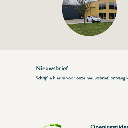
Lange hoekkraan
€166,00
Specificaties
Artikelcode:
Beschrijving
- Vervaardigd uit roestvrij staal
- 25 l/min
- Extra lange kraanhals
- Double pivot
- Enkele inlaat
* Afmetingen: 650mm × 500mm × 675mm × 
Nieuwsbrief
Schrijf je hier in voor onze nieuwsbrief, ontvang k
Openingstijde