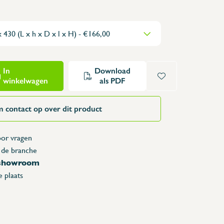
Opzettafels
Karren & vuilbakken
Toonbanken
Lockers
Accessoires
In
Download
winkelwagen
als PDF
Reserveonderdelen
 contact op over dit product
or vragen
 de branche
 showroom
 plaats