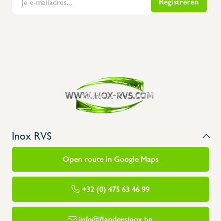
Registreren
Flanders Inox | Karperstraat 6, 8400 Oostende | België | BNP Paribas Fortis: BE100014816657
Inox RVS
Open route in Google Maps
+32 (0) 475 63 46 99
info@flandersinox.be