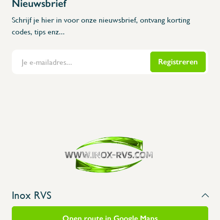
Nieuwsbrief
Schrijf je hier in voor onze nieuwsbrief, ontvang korting
codes, tips enz...
Registreren
Flanders Inox | Karperstraat 6, 8400 Oostende | België | BNP Paribas Fortis: BE100014816657
Inox RVS
Open route in Google Maps