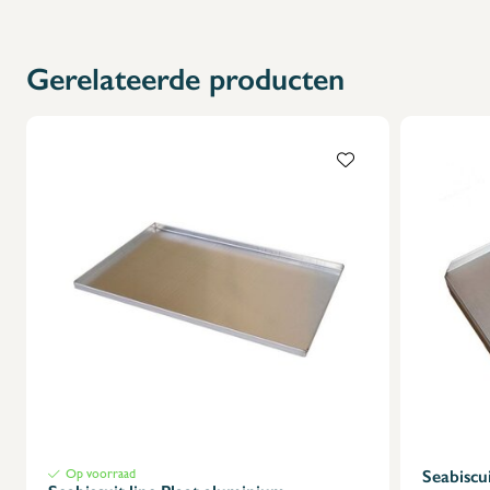
X
Gerelateerde producten
Op voorraad
Seabiscui