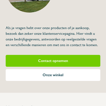
Specificaties
Artikelcode:
Beschrijving
Etalagerek 3 verdiepen
Voor platen 400x600mm
3 verdiepen
Als je vragen hebt over onze producten of je aankoop,
Verdiepen schuingeplaatst
Buis 20x30mm
L profiel 30x20mm
bezoek dan zeker onze klantenservicepagina. Hier vindt u
Lengte L profiel 550mm
Zwarte poederlak
3 verdiepen 560mm hoogte
onze bedrijfsgegevens, antwoorden op veelgestelde vragen
Tussen de verdiepen 200mm
Gewicht 3 verdiepen 6.800 gr
en verschillende manieren om met ons in contact te komen.
⇒ Maatwerk mogelijk zoals, extra verdiep, 
kleur... contacteer ons.
Contact opnemen
Onze winkel