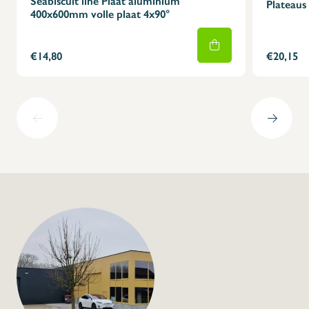
Seabiscuit line Plaat aluminium
Plateaus
400x600mm volle plaat 4x90°
€14,80
€20,15
+32 (0) 4
info@flan
Etalagerek 3 verdie
€395,00
€295,00