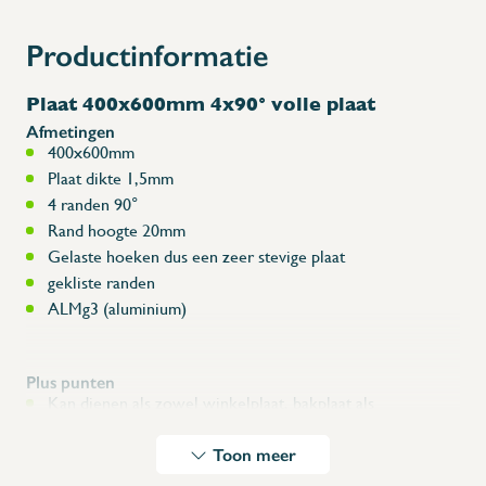
Productinformatie
Plaat 400x600mm 4x90° volle plaat
Afmetingen
X
400x600mm
Plaat dikte 1,5mm
4 randen 90°
Rand hoogte 20mm
Gelaste hoeken dus een zeer stevige plaat
gekliste randen
ALMg3 (aluminium)
Plus punten
Kan dienen als zowel winkelplaat, bakplaat als
diepvriesplaat
Multi-functionele plaat
Toon meer