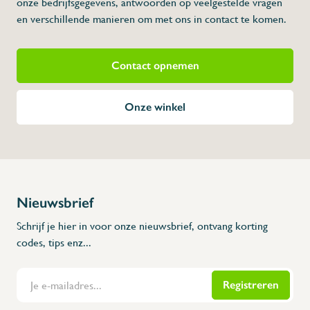
onze bedrijfsgegevens, antwoorden op veelgestelde vragen
gekliste randen
ALMg3 (aluminium)
en verschillende manieren om met ons in contact te komen.
Plus punten
Kan dienen als zowel winkelplaat, bakplaat 
Multi-functionele plaat
Extra zware uitvoering.
Contact opnemen
Onze winkel
Nieuwsbrief
Schrijf je hier in voor onze nieuwsbrief, ontvang korting
codes, tips enz...
Registreren
Flanders Inox | Karperstraat 6, 8400 Oostende | België | BNP Paribas Fortis: BE100014816657