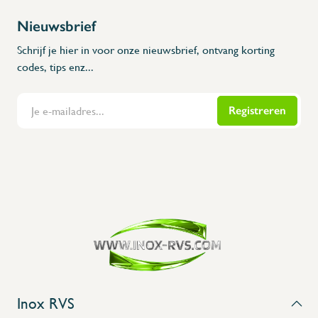
Nieuwsbrief
Schrijf je hier in voor onze nieuwsbrief, ontvang korting
codes, tips enz...
Registreren
Flanders Inox | Karperstraat 6, 8400 Oostende | België | BNP Paribas Fortis: BE100014816657
Inox RVS