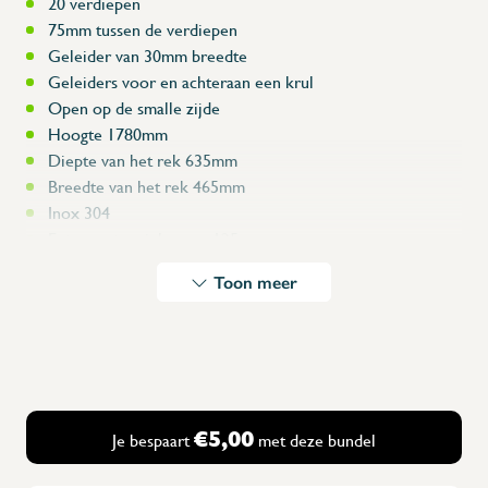
20 verdiepen
75mm tussen de verdiepen
Geleider van 30mm breedte
Geleiders voor en achteraan een krul
Open op de smalle zijde
Hoogte 1780mm
Diepte van het rek 635mm
Breedte van het rek 465mm
Inox 304
Extra grote wielen van 125mm
2 van de 4 wielen met rem
Toon meer
Stootranden boven de wielen
Gelaste uitvoering
Hoes voor deze kar: Artikelcode HRR400x600x1700 of
klik op bundel
Rek bestellen met de 20 platen: 400x600mm, 4x45°
€5,00
Je bespaart
met deze bundel
rand, perfo 3mm, open hoeken, of volle plaat.
Model van de plaat is A400x600-4x45-1.5-P3 zie onder