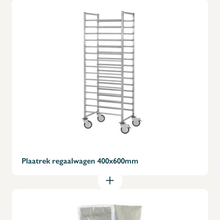
gerelateerd product.
⇒ Top product! GEEN bouwdoos.
Veel verkocht aan Panos, Delhaize, Lukoil, Deli, enz...
Plaatrek regaalwagen 400x600mm