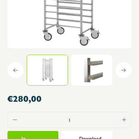
€280,00
In
Download