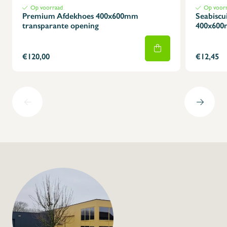
Op voorraad
Op voor
Premium Afdekhoes 400x600mm
Seabiscu
transparante opening
400x600
€120,00
€12,45
+32 (0) 4
info@flan
Plaatrek regaalwa
€280,00