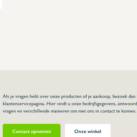
nz...
75 63 46 99
dersinox.be
Als je vragen hebt over onze producten of je aankoop, bezoek dan
klantenservicepagina. Hier vindt u onze bedrijfsgegevens, antwoor
00x600mm 8V.
vragen en verschillende manieren om met ons in contact te komen.
Contact opnemen
Onze winkel
r40x60.8V