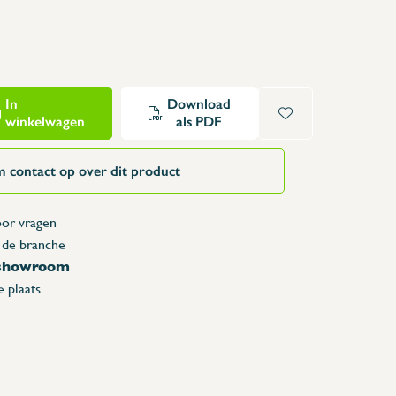
Opzettafels
Karren & vuilbakken
Toonbanken
Lockers
In
Download
Accessoires
winkelwagen
als PDF
Reserveonderdelen
 contact op over dit product
or vragen
 de branche
 showroom
 plaats