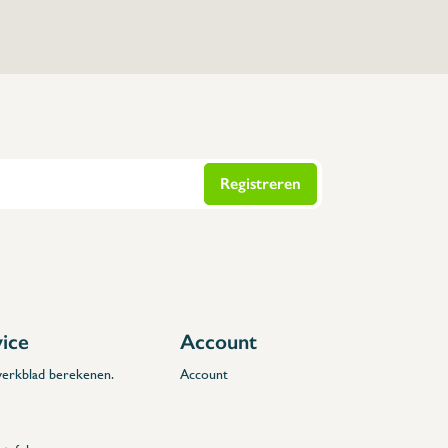
Registreren
vice
Account
 werkblad berekenen.
Account