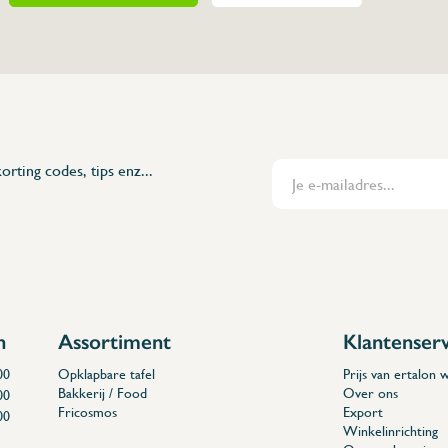
orting codes, tips enz...
Deli, enz...
n
Assortiment
Klantenser
00
Opklapbare tafel
Prijs van ertalon
Bakkerij / Food
Over ons
00
Fricosmos
Export
00
Winkelinrichting