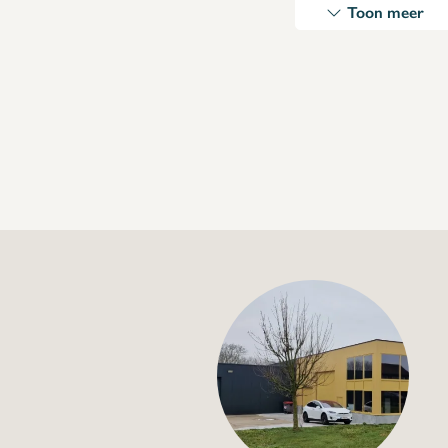
Toon meer
Gelaste uitvoering
⇒ Top product! GEEN bouwdoos.
Veel verkocht aan Panos, Delhaize, Lukoil, Deli, e
Bakplaten niet inbegrepen.
+32 (0) 4
info@flan
Glaceer tafeltje 4
€255,00
Specificaties
Artikelcode:
glacee