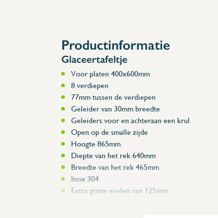
Accessoires
Reserveonderdelen
Productinformatie
Glaceertafeltje
Voor platen 400x600mm
8 verdiepen
77mm tussen de verdiepen
Geleider van 30mm breedte
Geleiders voor en achteraan een krul
Open op de smalle zijde
Hoogte 865mm
Diepte van het rek 640mm
Breedte van het rek 465mm
Inox 304
Extra grote wielen van 125mm
2 van de 4 wielen met rem
Stootranden boven de wielen