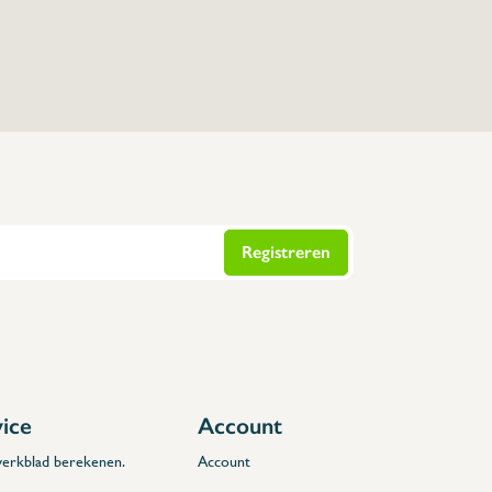
Registreren
vice
Account
 werkblad berekenen.
Account