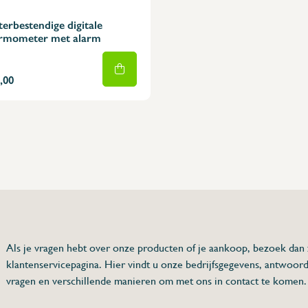
erbestendige digitale
rmometer met alarm
,00
75 63 46 99
dersinox.be
Als je vragen hebt over onze producten of je aankoop, bezoek dan
klantenservicepagina. Hier vindt u onze bedrijfsgegevens, antwoor
gitale
vragen en verschillende manieren om met ons in contact te komen.