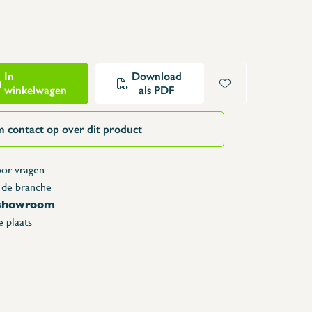
Opzettafels
Karren & vuilbakken
Toonbanken
Lockers
In
Download
winkelwagen
als PDF
Accessoires
Reserveonderdelen
 contact op over dit product
or vragen
 de branche
 showroom
 plaats