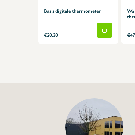
Basis digitale thermometer
Wat
the
€20,30
€47
+32 (0) 4
info@flan
Waterbestendige di
thermometer
€23,87