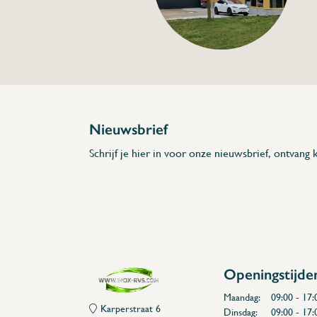
Specificaties
Artikelcode:
Beschrijving
- 125 mm inox, rvs
- Ø 3,5 mm
- Meet tussen -50 °C en 200 °C
- Waterbestendig
* Afmetingen: 20 x 10 x 205 x 125 (L x A x
Nieuwsbrief
Schrijf je hier in voor onze nieuwsbrief, ontvang k
Openingstijde
Maandag:
09:00 - 17:
Karperstraat 6
Dinsdag:
09:00 - 17: