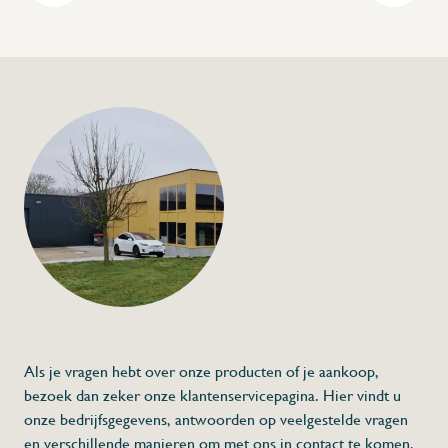
+32 (0) 4
info@flan
Waskar met afvoer
€273,00
Specificaties
Artikelcode:
Beschrijving
- Vervaardigd uit kunststof
- Met afvoer
- 4 wielen Ø 80 mm
* Afmetingen: 750 x 550 x 560 (L x A x H)
Als je vragen hebt over onze producten of je aankoop,
bezoek dan zeker onze klantenservicepagina. Hier vindt u
onze bedrijfsgegevens, antwoorden op veelgestelde vragen
en verschillende manieren om met ons in contact te komen.