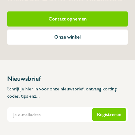
Contact opnemen
Onze winkel
Nieuwsbrief
Schrijf je hier in voor onze nieuwsbrief, ontvang korting
codes, tips enz...
Registreren
Flanders Inox | Karperstraat 6, 8400 Oostende | België | BNP Paribas Fortis: BE100014816657