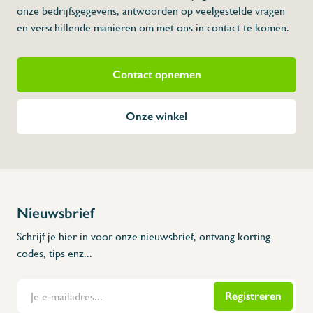
onze bedrijfsgegevens, antwoorden op veelgestelde vragen
Beschrijving
en verschillende manieren om met ons in contact te komen.
- Volledig vervaardigd uit inox 304, RVS
- Voor koud en warm water
- Geleverd met mengventiel
- Moet aan de muur bevestigd worden
Contact opnemen
* Afmetingen: 453 x 450 x 615 x 390 x 150 
Onze winkel
Nieuwsbrief
Schrijf je hier in voor onze nieuwsbrief, ontvang korting
codes, tips enz...
Registreren
Flanders Inox | Karperstraat 6, 8400 Oostende | België | BNP Paribas Fortis: BE100014816657