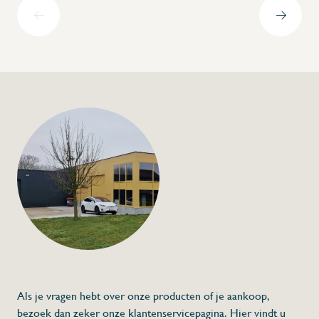
+32 (0) 4
info@flan
Wasbak met kniebe
afgeronde hoeken
€416,00
Specificaties
Artikelcode:
Lengte (L):
Breedte (A):
Hoogte (H):
Grootte spoelbak (d of l x h):
Diepte spoelbak (h):
Mobiel:
Als je vragen hebt over onze producten of je aankoop,
Sensorkraan:
Dispenser:
bezoek dan zeker onze klantenservicepagina. Hier vindt u
Vuilbakje: