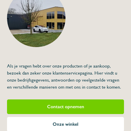
Vuilnisbak soft cont
met pedaal en vijzel
€575,00
€525,00
Specificaties
Artikelcode:
v
Beschrijving
Inox vuilbak, m
Als je vragen hebt over onze producten of je aankoop,
deksel met vijze
bezoek dan zeker onze klantenservicepagina. Hier vindt u
onze bedrijfsgegevens, antwoorden op veelgestelde vragen
Realisatie:volledig in
Te openen met een pe
en verschillende manieren om met ons in contact te komen.
Sluiting trapsgewijs, 
hydraulische vijzel (so
Opening eveneens aan
Contact opnemen
zakdraagstructuur in 
Voldoet aan de HAC
hygiëne).
Voldoet aan de brand
Onze winkel
2 voeten en 2 wieltjes