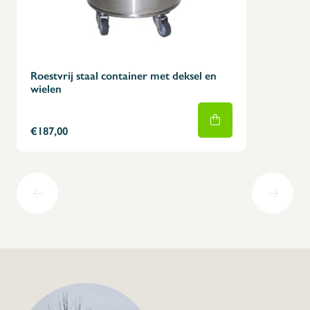
Roestvrij staal container met deksel en
wielen
€187,00
+32 (0) 4
info@flan