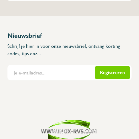
gemakkelijk te verpla
luxueuze uitvoering
Top Deal voor onze 
Opgeld, de 90L enkel 
10 stuks.
Nieuwsbrief
Afm: 400x370x770
Schrijf je hier in voor onze nieuwsbrief, ontvang korting
Afm: 400x360x915
codes, tips enz...
Afm: 480x405x930
Registreren
Flanders Inox | Karperstraat 6, 8400 Oostende | België | BNP Paribas Fortis: BE100014816657