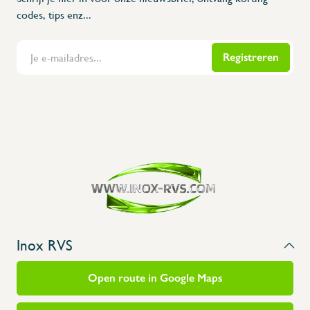
codes, tips enz...
Registreren
Flanders Inox | Karperstraat 6, 8400 Oostende | België | BNP Paribas Fortis: BE100014816657
Inox RVS
Open route in Google Maps