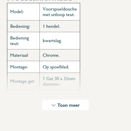
Voorspoeldouche
Model:
met uitloop teut.
Bediening:
1 hendel.
Bediening
kwartslag.
teut:
Materiaal
Chrome.
Montage:
Op spoelblad.
1 Gat 30 a 32mm
Montage gat:
diameter.
1/2”. koud en
Aansluiting:
warm.
Toon meer
Waterdebiet
17 L/min.
Temperatuur:
80°c. maximum.