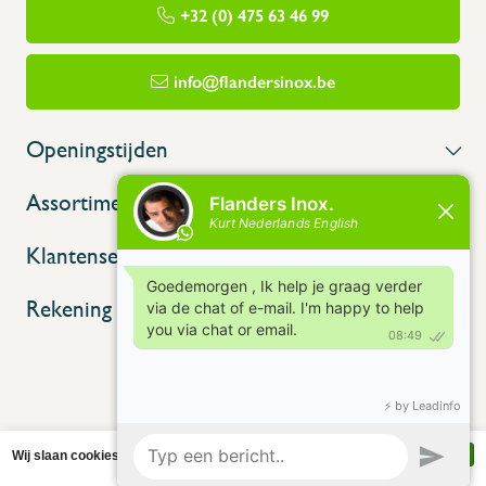
+32 (0) 475 63 46 99
info@flandersinox.be
Openingstijden
Assortiment
Klantenservice
Rekening
Wij slaan cookies op om onze website te verbeteren. Is dat akkoord?
Ja
Nee
Meer over cookies »