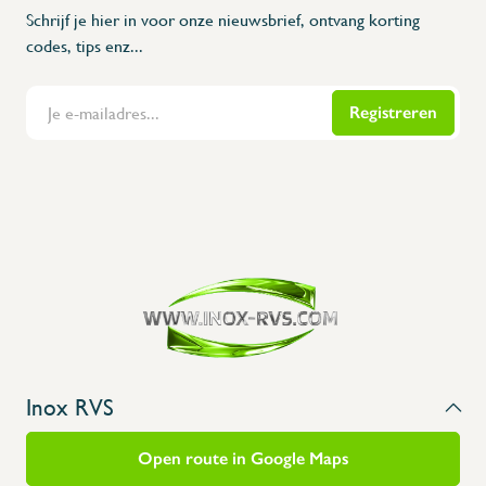
Schrijf je hier in voor onze nieuwsbrief, ontvang korting
codes, tips enz...
Registreren
Flanders Inox | Karperstraat 6, 8400 Oostende | België | BNP Paribas Fortis: BE100014816657
Inox RVS
Open route in Google Maps