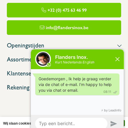
+32 (0) 475 63 46 99
info@flandersinox.be
Openingstijden
Assortiment
Klantenservice
Rekening
Wij slaan cookies op om onze website te verbeteren. Is dat akkoord?
Ja