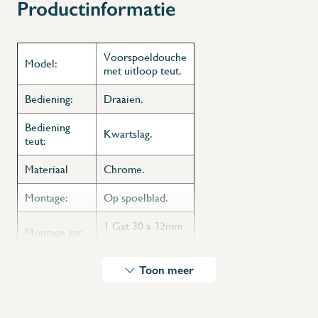
Productinformatie
Voorspoeldouche
Model:
met uitloop teut.
Bediening:
Draaien.
Bediening
Kwartslag.
teut:
Materiaal
Chrome.
Montage:
Op spoelblad.
1 Gat 30 a 32mm
Montage gat:
diameter.
1/2”. koud of
Toon meer
Aansluiting:
warm.
Waterdebiet
17 L/min.