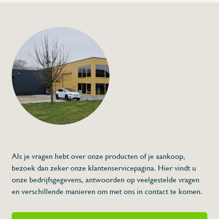
+32 (0) 4
info@flan
Versterkt en hygiën
€168,00
Specificaties
Artikelcode:
Beschrijving
- Boven- en onderkant volledig gesloten
- Antislip verhoogde randen
- Vervaardigd uit polyethyleen met hoge d
- Draagkracht: 7 500kg
- Mogelijkheid tot integreren van een mic
Als je vragen hebt over onze producten of je aankoop,
* Afmetingen: 1 200 x 800 x 153 (L x A x 
bezoek dan zeker onze klantenservicepagina. Hier vindt u
onze bedrijfsgegevens, antwoorden op veelgestelde vragen
en verschillende manieren om met ons in contact te komen.