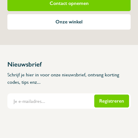
Contact opnemen
Onze winkel
Nieuwsbrief
Schrijf je hier in voor onze nieuwsbrief, ontvang korting
codes, tips enz...
Registreren
Flanders Inox | Karperstraat 6, 8400 Oostende | België | BNP Paribas Fortis: BE100014816657