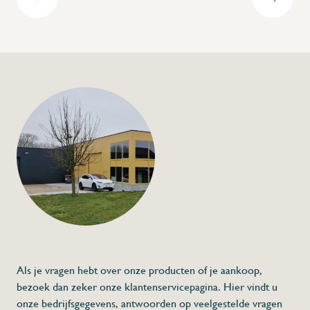
+32 (0) 4
info@flan
Verhoogje voor sni
€25,00
Specificaties
Artikelcode:
Beschrijving
- Vervaardigd uit roestvrij staal
- Prijs per paar
- Snijplank en GN bak niet inbegrepen
* Afmetingen: L x H
Als je vragen hebt over onze producten of je aankoop,
bezoek dan zeker onze klantenservicepagina. Hier vindt u
onze bedrijfsgegevens, antwoorden op veelgestelde vragen