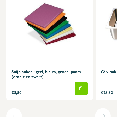
Snijplanken : geel, blauw, groen, paars,
G/N bak 
(oranje en zwart)
€8,50
€23,32