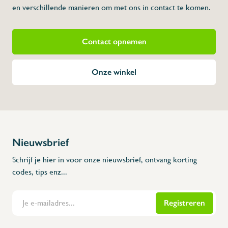
en verschillende manieren om met ons in contact te komen.
Contact opnemen
Onze winkel
Nieuwsbrief
Schrijf je hier in voor onze nieuwsbrief, ontvang korting
codes, tips enz...
Registreren
Flanders Inox | Karperstraat 6, 8400 Oostende | België | BNP Paribas Fortis: BE100014816657