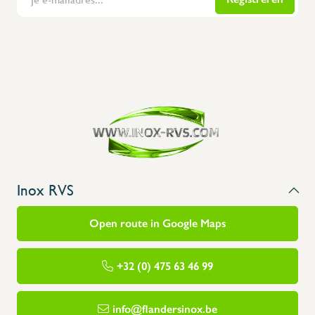
Flanders Inox | Karperstraat 6, 8400 Oostende | België | BNP Paribas Fortis: BE100014816657
Inox RVS
Open route in Google Maps
+32 (0) 475 63 46 99
info@flandersinox.be