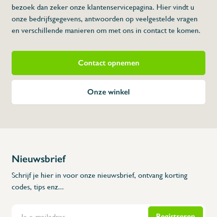
Veel gebruikt in handwasmeubels.
bezoek dan zeker onze klantenservicepagina. Hier vindt u
TIP: respecteer de water aansluitingsrichtin
Dit model vervangt model 460410
onze bedrijfsgegevens, antwoorden op veelgestelde vragen
en verschillende manieren om met ons in contact te komen.
Contact opnemen
Onze winkel
Nieuwsbrief
Schrijf je hier in voor onze nieuwsbrief, ontvang korting
codes, tips enz...
Registreren