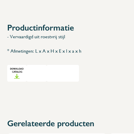
Productinformatie
- Vervaardigd uit roestvrij stijl
* Afmetingen: L x A x H x E x l x a x h
Gerelateerde producten
X