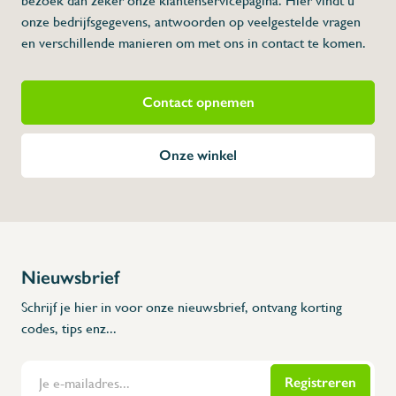
bezoek dan zeker onze klantenservicepagina. Hier vindt u
onze bedrijfsgegevens, antwoorden op veelgestelde vragen
en verschillende manieren om met ons in contact te komen.
Contact opnemen
Onze winkel
Nieuwsbrief
Schrijf je hier in voor onze nieuwsbrief, ontvang korting
codes, tips enz...
Registreren
Flanders Inox | Karperstraat 6, 8400 Oostende | België | BNP Paribas Fortis: BE100014816657