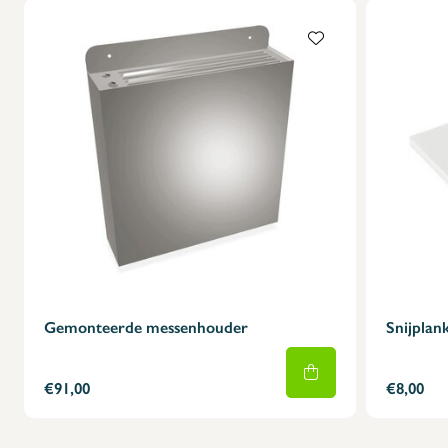
Gemonteerde messenhouder
Snijplan
€91,00
€8,00