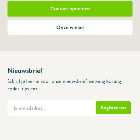
Contact opnemen
Onze winkel
Nieuwsbrief
Schrijf je hier in voor onze nieuwsbrief, ontvang korting
codes, tips enz...
Registreren
Flanders Inox | Karperstraat 6, 8400 Oostende | België | BNP Paribas Fortis: BE100014816657