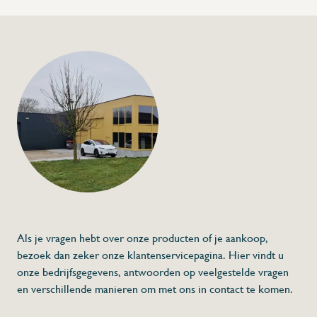
+32 (0) 4
info@flan
Taartring gemaakt u
€8,50
Specificaties
Artikelcode:
Beschrijving
Taartring 7cm hoogte
Inox 304 uitvoering
4 verschillende hoogtes 4,5,6 of 7 cm
1,5mm dikte van de inox
Gelaste uitvoering
Als je vragen hebt over onze producten of je aankoop,
Minimum afname 5 stuks per soort.
⇒ Maatwerk mogelijk
⇒ Ook verkrijgbaar in aluminium (contact
bezoek dan zeker onze klantenservicepagina. Hier vindt u
onze bedrijfsgegevens, antwoorden op veelgestelde vragen
en verschillende manieren om met ons in contact te komen.