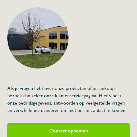
+32 (0) 4
info@flan
T-vormige tube
€42,00
Specificaties
Artikelcode:
Beschrijving
- Vervaardigd uit roestvrij staal
- Prijs per stuk
* Afmetingen: E x L x A
Als je vragen hebt over onze producten of je aankoop,
bezoek dan zeker onze klantenservicepagina. Hier vindt u
onze bedrijfsgegevens, antwoorden op veelgestelde vragen
en verschillende manieren om met ons in contact te komen.
Contact opnemen