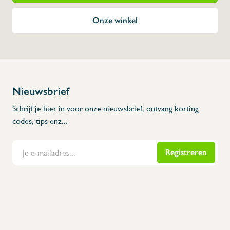
Onze winkel
Nieuwsbrief
Schrijf je hier in voor onze nieuwsbrief, ontvang korting
codes, tips enz...
Registreren
Flanders Inox | Karperstraat 6, 8400 Oostende | België | BNP Paribas Fortis: BE100014816657