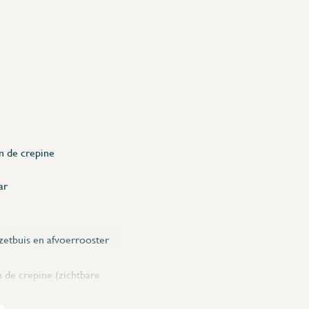
n de crepine
ar
zetbuis en afvoerrooster
 de crepine (zichtbare