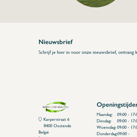
Beschrijving
Standpijp met zeef.
Inox 304 en kunststof
Verkrijgbaar in 4 lengtes
Lengtes: 155, 205, 255, 305mm
Lengte van van de standpijp gemeten van 
Crepine 1"1/2
Standpijp met 2 silicone dichtingen boven 
⇒ Bestaande uit:
Geperforeerde RVS standpijp met kunststo
⇒ Lengte van van de standpijp gemeten va
Nieuwsbrief
gedeelte tijdens gebruik)
Schrijf je hier in voor onze nieuwsbrief, ontvang k
Openingstijde
Maandag:
09:00 - 17:
Karperstraat 6
Dinsdag:
09:00 - 17:
8400 Oostende
Woensdag:
09:00 - 17:
België
Donderdag:
09:00 -