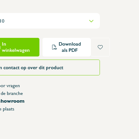
Opzettafels
Karren & vuilbakken
Toonbanken
Lockers
Accessoires
In
Download
winkelwagen
als PDF
Reserveonderdelen
 contact op over dit product
or vragen
 de branche
 showroom
 plaats