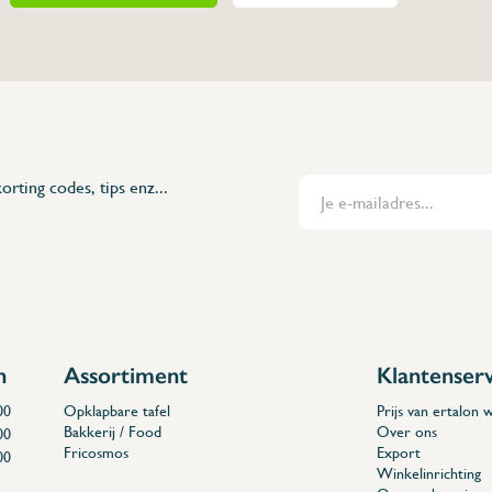
boven de crepine
elkaar
f inzetbuis en afvoerrooster
n boven de crepine (zichtbare
orting codes, tips enz...
n
Assortiment
Klantenser
00
Opklapbare tafel
Prijs van ertalon
Bakkerij / Food
Over ons
00
Fricosmos
Export
00
Winkelinrichting