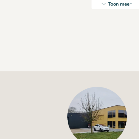
Toon meer
+32 (0) 4
info@flan
Standpijp met zeef
€35,10
Specificaties
Artikelcode:
sta