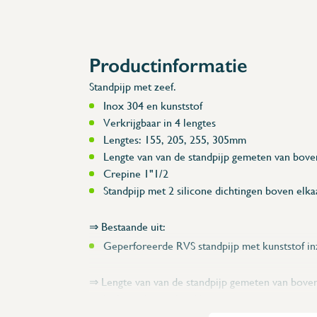
Accessoires
Reserveonderdelen
Productinformatie
Standpijp met zeef.
Inox 304 en kunststof
Verkrijgbaar in 4 lengtes
Lengtes: 155, 205, 255, 305mm
Lengte van van de standpijp gemeten van bove
Crepine 1"1/2
Standpijp met 2 silicone dichtingen boven elka
⇒ Bestaande uit:
Geperforeerde RVS standpijp met kunststof in
⇒ Lengte van van de standpijp gemeten van boven
gedeelte tijdens gebruik)