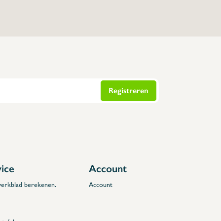
Registreren
vice
Account
 werkblad berekenen.
Account