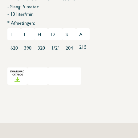
- Slang: 5 meter
- 13 liter/min
* Afmetingen:
X
L
l
H
D
S
A
215
620
390
320
1/2"
204
+32 (0) 4