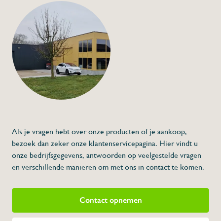
info@flan
Slanghaspel profess
€909,00
Specificaties
Artikelcode:
Beschrijving
- Slang: 5 meter
- 13 liter/min
* Afmetingen:
Als je vragen hebt over onze producten of je aankoop,
bezoek dan zeker onze klantenservicepagina. Hier vindt u
onze bedrijfsgegevens, antwoorden op veelgestelde vragen
en verschillende manieren om met ons in contact te komen.
Contact opnemen