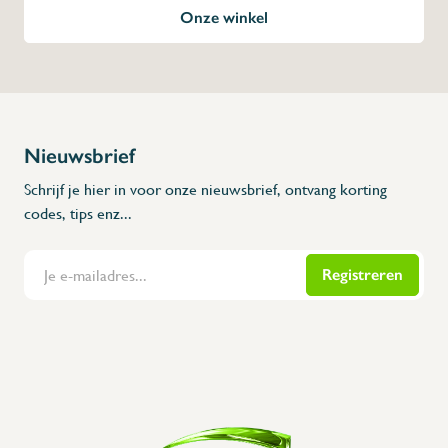
Onze winkel
Nieuwsbrief
Schrijf je hier in voor onze nieuwsbrief, ontvang korting
codes, tips enz...
Registreren
Flanders Inox | Karperstraat 6, 8400 Oostende | België | BNP Paribas Fortis: BE100014816657