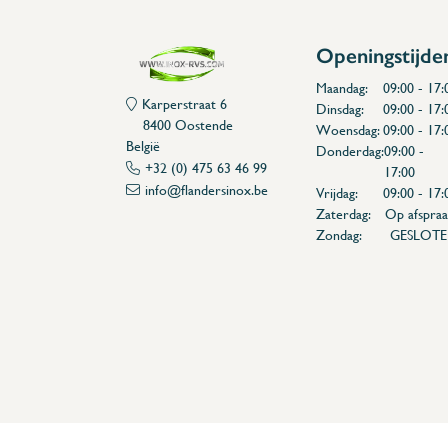
Openingstijde
Maandag:
09:00 - 17:
Karperstraat 6
Dinsdag:
09:00 - 17:
8400 Oostende
Woensdag:
09:00 - 17:
België
Donderdag:
09:00 -
+32 (0) 475 63 46 99
17:00
info@flandersinox.be
Vrijdag:
09:00 - 17:
Zaterdag:
Op afspraa
Zondag:
GESLOT
Flanders Inox | Karperstraat 6, 8400 Oostende | België | BNP Paribas Fortis: BE100014816657