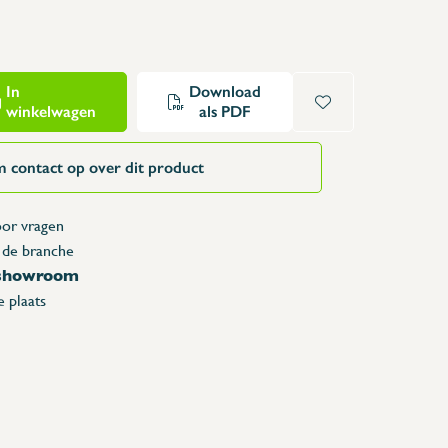
Opzettafels
Karren & vuilbakken
Toonbanken
In
Download
Lockers
winkelwagen
als PDF
Accessoires
Reserveonderdelen
 contact op over dit product
or vragen
 de branche
 showroom
 plaats