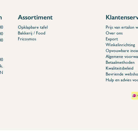
n
Assortiment
Klantenser
00
Opklapbare tafel
Prijs van ertalon
Bakkerij / Food
Over ons
00
Fricosmos
Export
00
Winkelinrichting
Opvouwbare inox 
Algemene voorwa
00
Betaalmethoden
k.
Kwaliteitsbeleid
EN
Bevriende websho
Hulp en advies vo
04