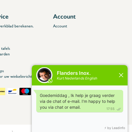
vice
Account
 werkblad berekenen.
Account
tafels
arden
ps
or uw winkelinrichting