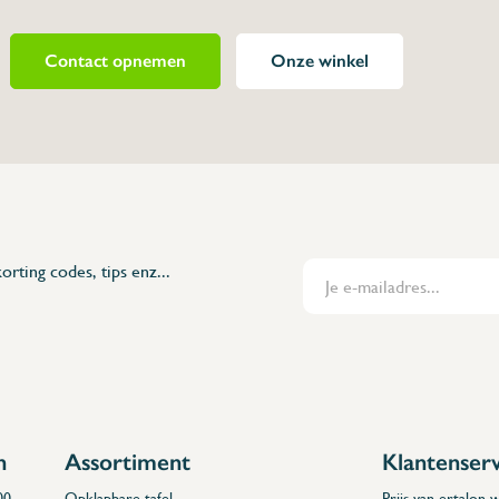
Contact opnemen
Onze winkel
460248
 van polypropyleen, wordt speciaal
ten, omdat hij speciaal is ontworpen
ne.
os openen en een hygiënischer
einiging.
orting codes, tips enz...
n
Assortiment
Klantenser
00
Opklapbare tafel
Prijs van ertalon