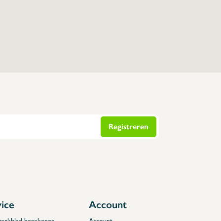
Registreren
vice
Account
 werkblad berekenen.
Account