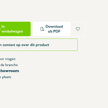
Opzettafels
Karren & vuilbakken
Toonbanken
Lockers
In
Download
winkelwagen
als PDF
Accessoires
Reserveonderdelen
 contact op over dit product
or vragen
 de branche
 showroom
 plaats