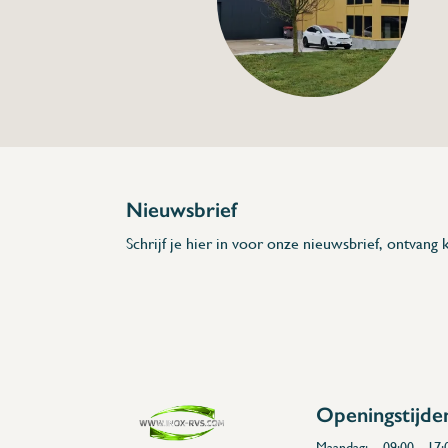
€52,00
Specificaties
Artikelcode:
Beschrijving
Deze pedaalbediende toiletemmer, gemaakt
aanbevolen voor installatie op damestoilet
voor afvalproducten van vrouwelijke hygië
Pedaalopening voor gemakkelijk contactlo
gebruik.
Afneembaar bovendeksel voor eenvoudige r
Nieuwsbrief
* Afmetingen: 180 x 360 x 570 (L x A x H)
Schrijf je hier in voor onze nieuwsbrief, ontvang k
Openingstijde
Maandag:
09:00 - 17: