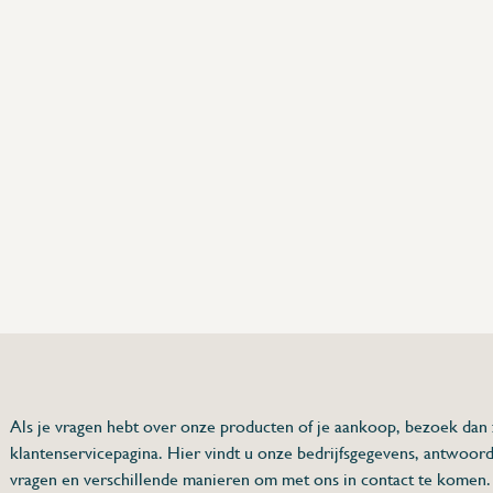
75 63 46 99
dersinox.be
Als je vragen hebt over onze producten of je aankoop, bezoek dan
klantenservicepagina. Hier vindt u onze bedrijfsgegevens, antwoor
pedaalbediening
vragen en verschillende manieren om met ons in contact te komen.