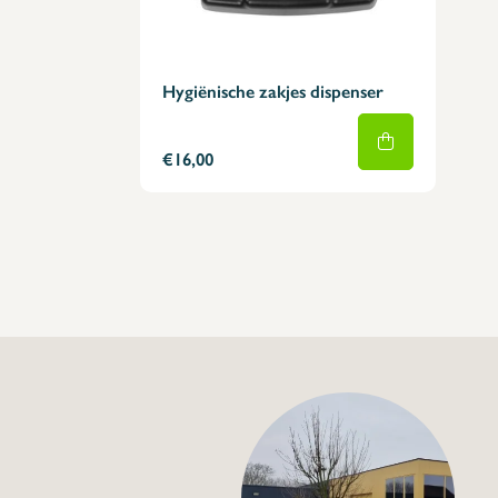
Hygiënische zakjes dispenser
€16,00
+32 (0) 4
info@flan
Sanitaire bak met 