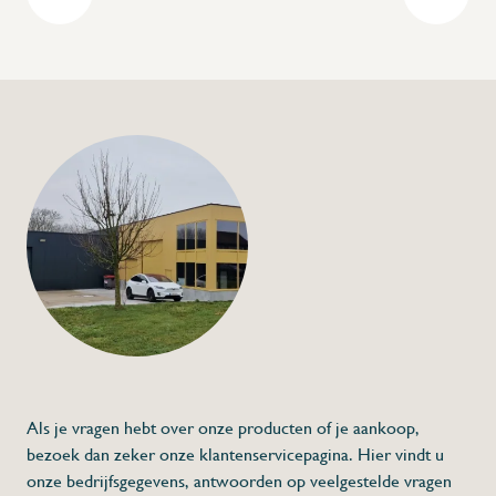
+32 (0) 4
info@flan
S-vorm haak zonde
€0,55
Specificaties
Artikelcode:
Beschrijving
- Vervaardigd uit roestvrij staal
- Prijs per stuk
- Verpakt per 10 stuks
* Afmetingen: 60 x 16 x 3 (H x E x D)
Als je vragen hebt over onze producten of je aankoop,
bezoek dan zeker onze klantenservicepagina. Hier vindt u
onze bedrijfsgegevens, antwoorden op veelgestelde vragen