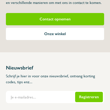
en verschillende manieren om met ons in contact te komen.
Contact opnemen
Onze winkel
Nieuwsbrief
Schrijf je hier in voor onze nieuwsbrief, ontvang korting
codes, tips enz...
Registreren
Flanders Inox | Karperstraat 6, 8400 Oostende | België | BNP Paribas Fortis: BE100014816657