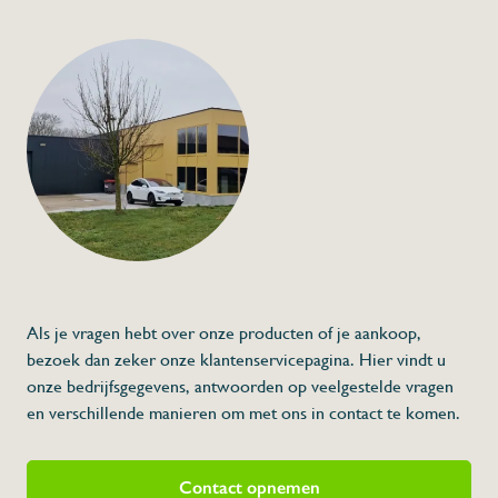
+32 (0) 4
info@flan
Reserveonderdeel: 
040402
€202,00
Specificaties
Artikelcode:
Beschrijving
- Reseronderdeel voor artikelnummer 040
water
Als je vragen hebt over onze producten of je aankoop,
bezoek dan zeker onze klantenservicepagina. Hier vindt u
onze bedrijfsgegevens, antwoorden op veelgestelde vragen
en verschillende manieren om met ons in contact te komen.
Contact opnemen