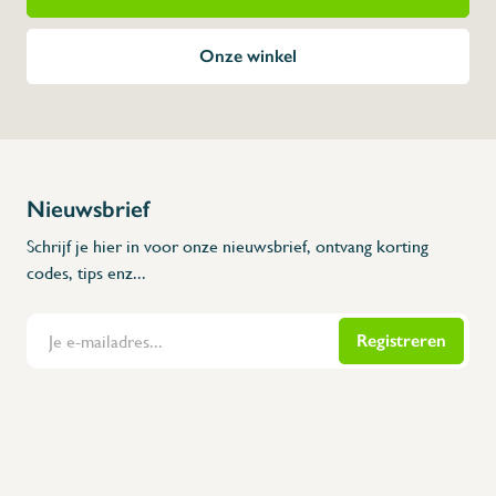
Onze winkel
Nieuwsbrief
Schrijf je hier in voor onze nieuwsbrief, ontvang korting
codes, tips enz...
Registreren
Flanders Inox | Karperstraat 6, 8400 Oostende | België | BNP Paribas Fortis: BE100014816657