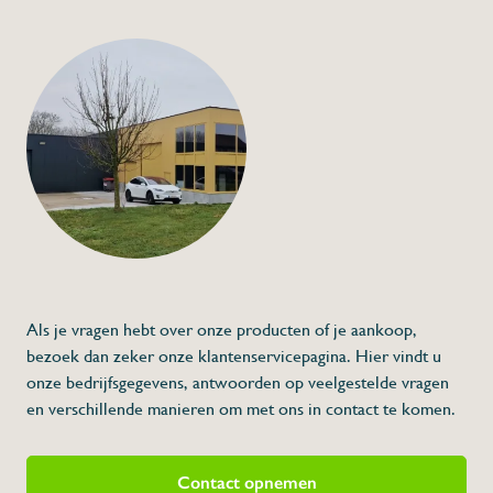
+32 (0) 4
info@flan
Reserveonderdeel kl
€35,00
Specificaties
Artikelcode:
Beschrijving
- 6 kleefstrips
- voor insectenlampen model UL
Als je vragen hebt over onze producten of je aankoop,
bezoek dan zeker onze klantenservicepagina. Hier vindt u
onze bedrijfsgegevens, antwoorden op veelgestelde vragen
en verschillende manieren om met ons in contact te komen.
Contact opnemen