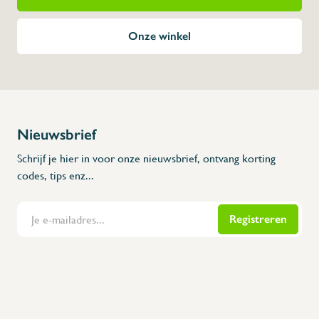
Onze winkel
Nieuwsbrief
Schrijf je hier in voor onze nieuwsbrief, ontvang korting
codes, tips enz...
Registreren
Flanders Inox | Karperstraat 6, 8400 Oostende | België | BNP Paribas Fortis: BE100014816657