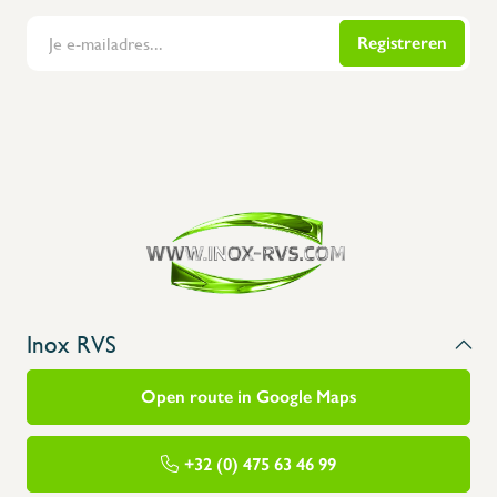
Registreren
Flanders Inox | Karperstraat 6, 8400 Oostende | België | BNP Paribas Fortis: BE100014816657
Inox RVS
Open route in Google Maps
+32 (0) 475 63 46 99