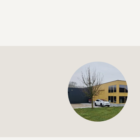
+32 (0) 4
info@flan
Pizza schep ovaal
€43,00
Specificaties
Artikelcode:
Beschrijving
Pizza schep oval
200°c
Perfo
L 220mm