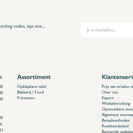
orting codes, tips enz...
n
Assortiment
Klantenser
00
Opklapbare tafel
Prijs van ertalon
Bakkerij / Food
Over ons
00
Fricosmos
Export
00
Winkelinrichting
Opvouwbare inox 
Algemene voorwa
00
Betaalmethoden
k.
Kwaliteitsbeleid
EN
Bevriende websho