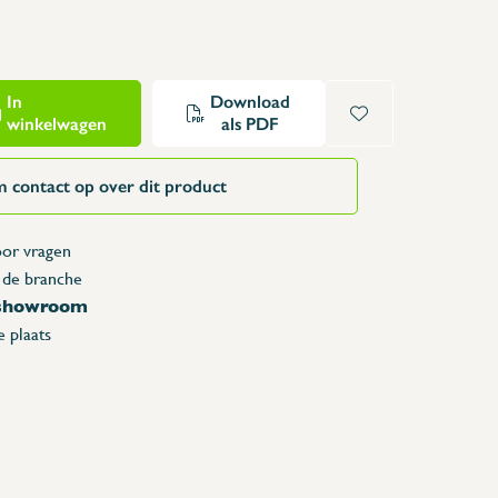
Opzettafels
Karren & vuilbakken
Toonbanken
In
Download
Lockers
winkelwagen
als PDF
Accessoires
Reserveonderdelen
 contact op over dit product
or vragen
 de branche
 showroom
 plaats