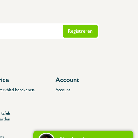
Registreren
vice
Account
 werkblad berekenen.
Account
tafels
arden
ps