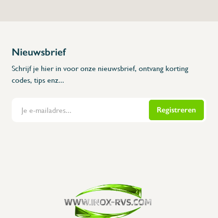
Nieuwsbrief
Schrijf je hier in voor onze nieuwsbrief, ontvang korting
codes, tips enz...
Registreren
Flanders Inox | Karperstraat 6, 8400 Oostende | België | BNP Paribas Fortis: BE100014816657