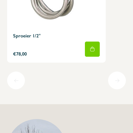
Sproeier 1/2"
€78,00
+32 (0) 4
info@flan