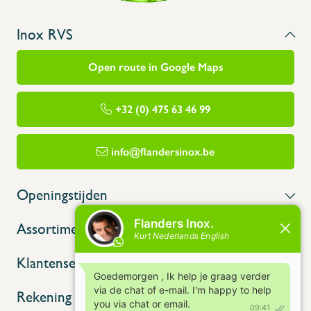
Inox RVS
Open route in Google Maps
+32 (0) 475 63 46 99
info@flandersinox.be
Openingstijden
Assortiment
Klantenservice
Rekening