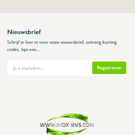
Nieuwsbrief
Schrijf je hier in voor onze nieuwsbrief, ontvang korting
codes, tips enz...
Registreren
Flanders Inox | Karperstraat 6, 8400 Oostende | België | BNP Paribas Fortis: BE100014816657