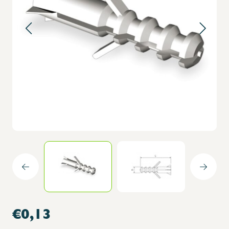
€0,13