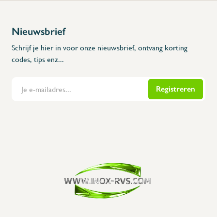
Nieuwsbrief
Schrijf je hier in voor onze nieuwsbrief, ontvang korting
codes, tips enz...
Registreren
Flanders Inox | Karperstraat 6, 8400 Oostende | België | BNP Paribas Fortis: BE100014816657