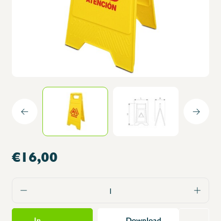
€16,00
In
Download