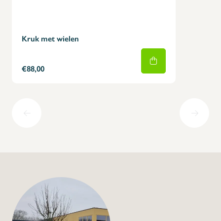
Kruk met wielen
€88,00
+32 (0) 4
info@flan
Natte vloer signalis