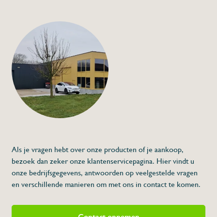
+32 (0) 4
info@flan
Mobiele handenwass
wastafel met oplaad
€713,00
Specificaties
Artikelcode:
Lengte (L):
Breedte (A):
Hoogte (H):
Grootte spoelbak (d of l x h):
Diepte spoelbak (h):
Debiet:
Als je vragen hebt over onze producten of je aankoop,
Mobiel:
Sensorkraan:
bezoek dan zeker onze klantenservicepagina. Hier vindt u
Dispenser:
onze bedrijfsgegevens, antwoorden op veelgestelde vragen
Vuilbakje:
en verschillende manieren om met ons in contact te komen.
Beschrijving
Autonoom werkende handen
batterij
Volledig autonoom, geen elektriciteit en 
Contact opnemen
Koud Water (optie warm water mits meerp