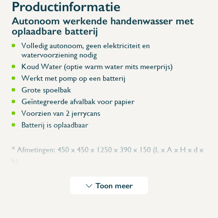
Productinformatie
Autonoom werkende handenwasser met
oplaadbare batterij
Volledig autonoom, geen elektriciteit en
watervoorziening nodig
Koud Water (optie warm water mits meerprijs)
Werkt met pomp op een batterij
Grote spoelbak
Geïntegreerde afvalbak voor papier
Voorzien van 2 jerrycans
Batterij is oplaadbaar
* Afmetingen: 450 x 450 x 1250 x 390 x 150 (L x A x H x d x
h)
⇒ Ook verkrijgbaar met spatplaat 060610 met een zeep
Toon meer
dispenser en doekjeshouder.
Dit gepatenteerde ontwerp, gemaakt van roestvrij staal,
zorgt voor een revolutie in de wereld van autonome