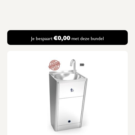
meest discrete manier wordt geoptimaliseerd.
Safety schipment (pallet)
€0,00
Je bespaart
met deze bundel
X