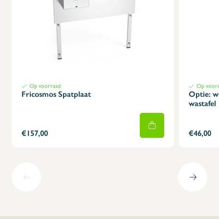
Op voorraad
Op voor
Fricosmos Spatplaat
Optie: w
wastafel
€157,00
€46,00