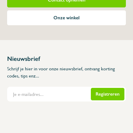
Werkt met pomp op een batterij
Grote spoelbak
Geïntegreerde afvalbak voor papier
Voorzien van 2 jerrycans
Batterij is oplaadbaar
* Afmetingen: 450 x 450 x 1250 x 390 x 15
Onze winkel
⇒ Ook verkrijgbaar met spatplaat 060610 
doekjeshouder.
Dit gepatenteerde ontwerp, gemaakt van roe
revolutie in de wereld van autonome spoel
systeem dat het gebruik van de elektronis
er een aansluiting op de elektrische install
oplaadbare batterij.
Net als de rest van de autonome modellen 
afvoer nodig. Dit maakt het mogelijk om ov
te installeren, zonder dat er verschillende
meest flexibele manier aan de voorschrift
Nieuwsbrief
Dit systeem werkt door schoon water uit
van 10 liter te pompen en het vuile water 
naar de tweede tank met een ingebouwd a
Schrijf je hier in voor onze nieuwsbrief, ontvang korting
De grote en stevige kuip is gemaakt met a
voorzien van een waterkering.
codes, tips enz...
Het bevat een handgreep aan de achterkan
evenals een geïntegreerde vuilbak, die toeg
waardoor de ruimte op de meest discrete 
Safety schipment (pallet)
Registreren
Flanders Inox | Karperstraat 6, 8400 Oostende | België | BNP Paribas Fortis: BE100014816657