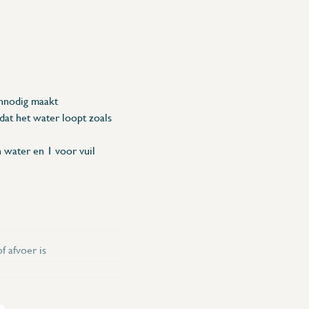
onnodig maakt
dat het water loopt zoals
 water en 1 voor vuil
f afvoer is
ng en de juiste uiterlijke