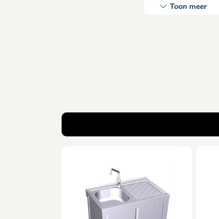
kenmerken
Toon meer
* Afmetingen: 800 x 500 x 865 x 340 x 370 x 150 (