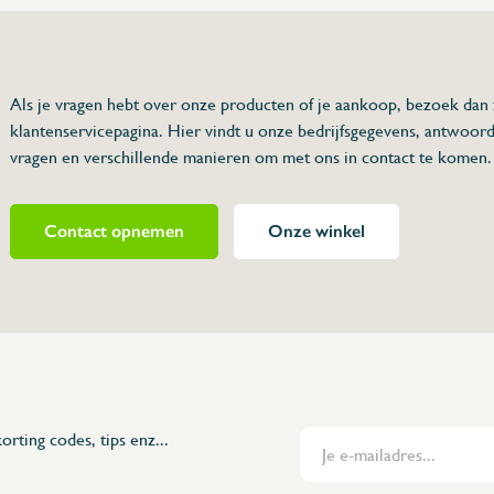
75 63 46 99
dersinox.be
Als je vragen hebt over onze producten of je aankoop, bezoek dan
klantenservicepagina. Hier vindt u onze bedrijfsgegevens, antwoor
 wastafel met
vragen en verschillende manieren om met ons in contact te komen.
 (Pomp koud
Contact opnemen
Onze winkel
054240
fvoer onnodig maakt
zorgt dat het water loopt zoals thuis
r schoon water en 1 voor vuil water)
orting codes, tips enz...
ding of afvoer is
e werking en de juiste uiterlijke