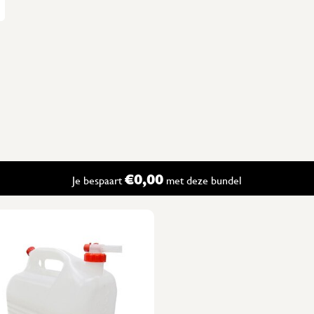
L x A x H x l x a x h)
€0,00
Je bespaart
met deze bundel