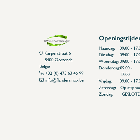
* Afmetingen: 800 x 500 x 865 x 340 x 370 
Openingstijde
Maandag:
09:00 - 17:
Karperstraat 6
Dinsdag:
09:00 - 17:
8400 Oostende
Woensdag:
09:00 - 17:
België
Donderdag:
09:00 -
+32 (0) 475 63 46 99
17:00
info@flandersinox.be
Vrijdag:
09:00 - 17:
Zaterdag:
Op afspraa
Zondag:
GESLOT
Flanders Inox | Karperstraat 6, 8400 Oostende | België | BNP Paribas Fortis: BE100014816657