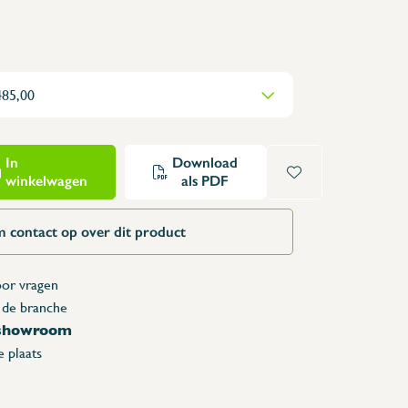
Opzettafels
Karren & vuilbakken
Toonbanken
Lockers
Accessoires
Reserveonderdelen
In
Download
winkelwagen
als PDF
 contact op over dit product
or vragen
 de branche
 showroom
 plaats