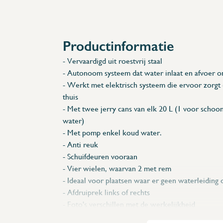
Accessoires
Reserveonderdelen
Productinformatie
- Vervaardigd uit roestvrij staal
- Autonoom systeem dat water inlaat en afvoer 
- Werkt met elektrisch systeem die ervoor zorgt 
thuis
- Met twee jerry cans van elk 20 L (1 voor schoon
water)
- Met pomp enkel koud water.
- Anti reuk
- Schuifdeuren vooraan
- Vier wielen, waarvan 2 met rem
- Ideaal voor plaatsen waar er geen waterleiding o
- Afdruiprek links of rechts
- Foto's verschillen met de werkelijkheid
-
Klik hier
om een filmpje te bekijken met de werki