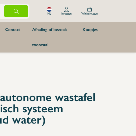
NL
Inloggen
Winkelwagen
Contact
Afhaling of bezoek
Koopjes
toonzaal
Messen en keukenaccessoires
900mm
Slagerij
900mm
Kaasmes
900mm
Keukenaccessoires
900mm
Messenscherpers
Reserveonderdelen
 autonome wastafel
Bijlen
isch systeem
Messenhouders
Meubilair
d water)
Pizzeria
Tafels & kasten
Voorspoeltafels
Modules