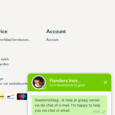
vice
Account
 werkblad berekenen.
Account
tafels
arden
ps
or uw winkelinrichting