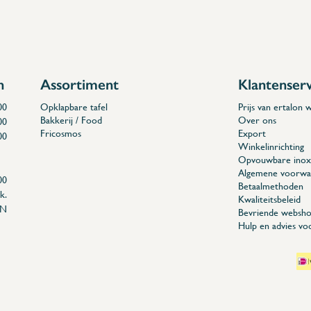
x 150 (L x A x H x l x a x h)
n
Assortiment
Klantenser
00
Opklapbare tafel
Prijs van ertalon
Bakkerij / Food
Over ons
00
Fricosmos
Export
00
Winkelinrichting
Opvouwbare inox 
Algemene voorwa
00
Betaalmethoden
k.
Kwaliteitsbeleid
EN
Bevriende websho
Hulp en advies vo
04