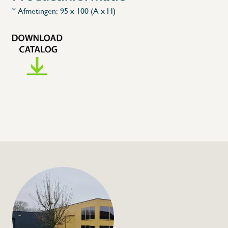
X
* Afmetingen: 95 x 100 (A x H)
+32 (0) 4
info@flan
Luik voor modulair 
€48,00