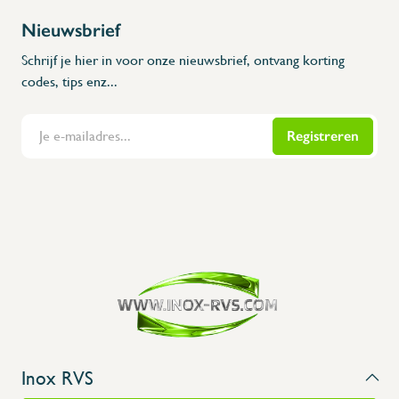
Nieuwsbrief
Schrijf je hier in voor onze nieuwsbrief, ontvang korting
codes, tips enz...
Registreren
Flanders Inox | Karperstraat 6, 8400 Oostende | België | BNP Paribas Fortis: BE100014816657
Inox RVS