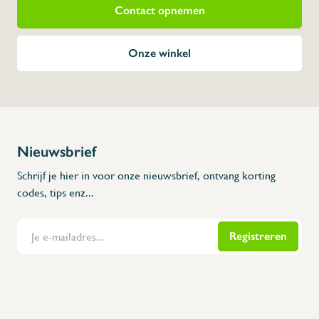
Contact opnemen
Onze winkel
Nieuwsbrief
Schrijf je hier in voor onze nieuwsbrief, ontvang korting
codes, tips enz...
Registreren
Flanders Inox | Karperstraat 6, 8400 Oostende | België | BNP Paribas Fortis: BE100014816657