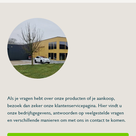
+32 (0) 4
info@flan
Koffiedik kit voor l
box
€42,00
Specificaties
Artikelcode:
Beschrijving
- Vervaardigd uit roestvrij staal
* Afmetingen: 330 x 75,5 x 89 (L x A x H)
Als je vragen hebt over onze producten of je aankoop,
bezoek dan zeker onze klantenservicepagina. Hier vindt u
onze bedrijfsgegevens, antwoorden op veelgestelde vragen
en verschillende manieren om met ons in contact te komen.