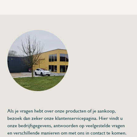
+32 (0) 4
info@flan
Drukknop M-M 1/2"
€66,00
Specificaties
Artikelcode:
Beschrijving
Drukknop (waterkraan)
Kraan loop zolang je deze indrukt.
Geen afsluitvertraging op dit model
Veel gebruikt in handwasmeubels.
Als je vragen hebt over onze producten of je aankoop,
bezoek dan zeker onze klantenservicepagina. Hier vindt u
onze bedrijfsgegevens, antwoorden op veelgestelde vragen
en verschillende manieren om met ons in contact te komen.