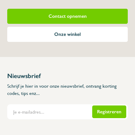
Contact opnemen
Onze winkel
Nieuwsbrief
Schrijf je hier in voor onze nieuwsbrief, ontvang korting
codes, tips enz...
Registreren
Flanders Inox | Karperstraat 6, 8400 Oostende | België | BNP Paribas Fortis: BE100014816657