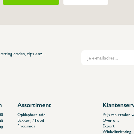
orting codes, tips enz...
n
Assortiment
Klantenser
00
Opklapbare tafel
Prijs van ertalon
Bakkerij / Food
Over ons
00
Fricosmos
Export
00
Winkelinrichting