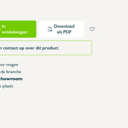
Opzettafels
Karren & vuilbakken
Toonbanken
In
Download
Lockers
winkelwagen
als PDF
Accessoires
Reserveonderdelen
 contact op over dit product
or vragen
 de branche
 showroom
 plaats