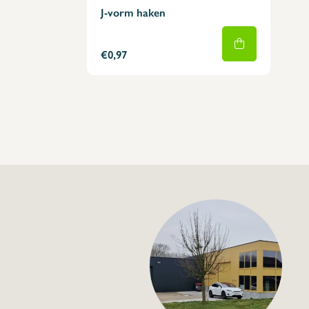
J-vorm haken
€0,97
+32 (0) 4
info@flan
J-vorm haak met r
€2,59
Specificaties
Artikelcode: