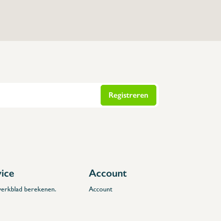
Registreren
vice
Account
 werkblad berekenen.
Account