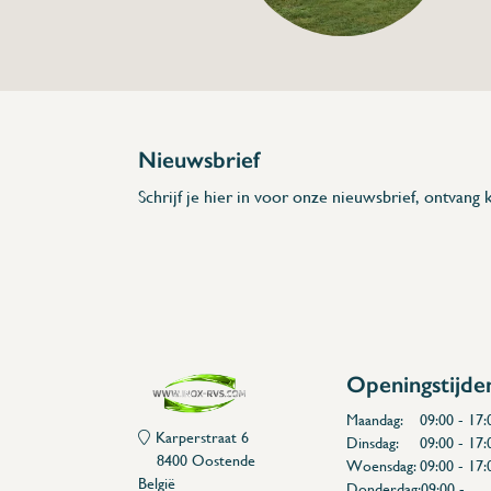
Beschrijving
- Vervaardigd uit roestvrij staal.
- Prijs per stuk, afname per 10 stuks.
- Verpakt per 10 stuks.
* Afmetingen: 55 x 8 x 5 (H x E x D)
Nieuwsbrief
Schrijf je hier in voor onze nieuwsbrief, ontvang k
Openingstijde
Maandag:
09:00 - 17:
Karperstraat 6
Dinsdag:
09:00 - 17:
8400 Oostende
Woensdag:
09:00 - 17:
België
Donderdag:
09:00 -