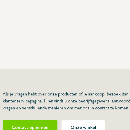
75 63 46 99
dersinox.be
Als je vragen hebt over onze producten of je aankoop, bezoek dan
klantenservicepagina. Hier vindt u onze bedrijfsgegevens, antwoor
and
vragen en verschillende manieren om met ons in contact te komen.
Contact opnemen
Onze winkel
022266