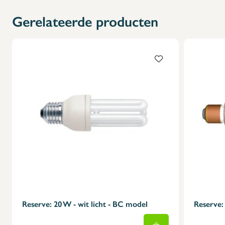
X
Gerelateerde producten
Reserve: 20 W - wit licht - BC model
Reserve: