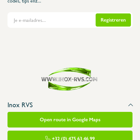
codes, tips enz...
Registreren
Flanders Inox | Karperstraat 6, 8400 Oostende | België | BNP Paribas Fortis: BE100014816657
Inox RVS
Open route in Google Maps
+32 (0) 475 63 46 99