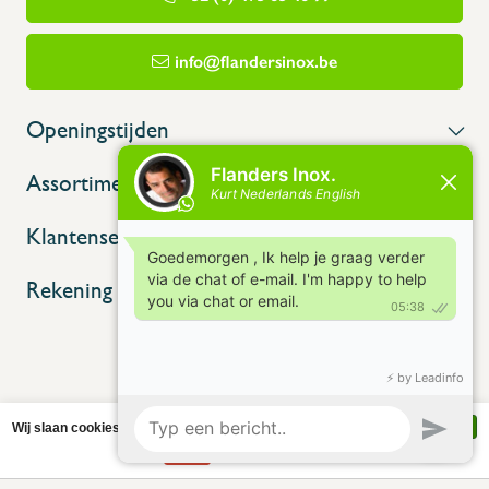
info@flandersinox.be
Openingstijden
Assortiment
Klantenservice
Rekening
Wij slaan cookies op om onze website te verbeteren. Is dat akkoord?
Ja
Nee
Meer over cookies »