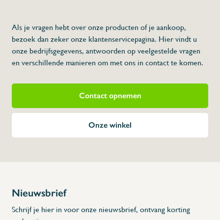
- Modern
- Ziet eruit als muurlamp
- Discreet
2
Als je vragen hebt over onze producten of je aankoop,
- 50m
bereik
- Gemaakt uit rvs
bezoek dan zeker onze klantenservicepagina. Hier vindt u
- Stil
- Werkt met een kleefstrip
onze bedrijfsgegevens, antwoorden op veelgestelde vragen
- Verbruikt niet veel elektriciteit
- Kan in de afwasmachine
en verschillende manieren om met ons in contact te komen.
* Afmetingen: 300 x 84 x 300 (L x A x H)
Contact opnemen
Onze winkel
Nieuwsbrief
Schrijf je hier in voor onze nieuwsbrief, ontvang korting