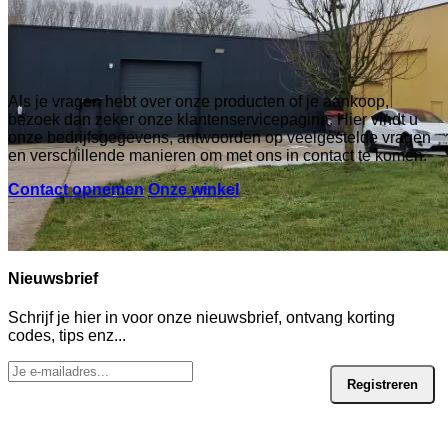
Als je vragen hebt over onze producten of je aankoop,
bezoek dan zeker onze klantenservicepagina. Hier vindt u
onze bedrijfsgegevens, antwoorden op veelgestelde vragen
en verschillende manieren om met ons in contact te komen.
Contact opnemen
Onze winkel
Nieuwsbrief
Schrijf je hier in voor onze nieuwsbrief, ontvang korting
codes, tips enz...
Registreren
Inox bank voor kleedkamer met dubbel schoenrek