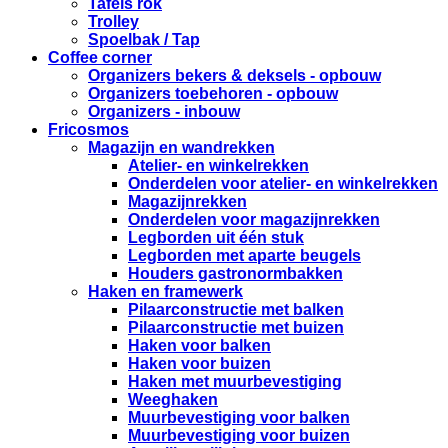
Tafels rok
Trolley
Spoelbak / Tap
Coffee corner
Organizers bekers & deksels - opbouw
Organizers toebehoren - opbouw
Organizers - inbouw
Fricosmos
Magazijn en wandrekken
Atelier- en winkelrekken
Onderdelen voor atelier- en winkelrekken
Magazijnrekken
Onderdelen voor magazijnrekken
Legborden uit één stuk
Legborden met aparte beugels
Houders gastronormbakken
Haken en framewerk
Pilaarconstructie met balken
Pilaarconstructie met buizen
Haken voor balken
Haken voor buizen
Haken met muurbevestiging
Weeghaken
Muurbevestiging voor balken
Muurbevestiging voor buizen