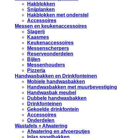
Hakblokken
Snijplanken
Hakblokken met onderstel
Accessoires
Messen en keukenaccessoires
Slagerij
Kaasmes
Keukenaccessoires
Messenscherpers
Reserveonderdelen
Bijlen
Messenhouders
Pizzeria
Handwasbakken en Drinkfonteinen
Mobiele handwasbakken
Handwasbakken met muurbevestiging
Handwasbak meubel
Dubbele handwasbakken
Drinkfonteinen
Gekoelde drinkfontein
Accessoires
Onderdelen
Wastafels + Afwatering
Afwatering en afvoerputjes
Inlas spoelbakken