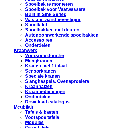
Spoelbak te monteren
Spoelbak voor Vaatwassers
Built-In Sink Series
Wastafel wandbevestiging
Spoeltafel
Spoelbakken met deuren
Autonoomwerkende spoelbakken
Accessoires
Onderdelen
Kraanwerk
Voorspoeldouche
Mengkranen
Kranen met 1 inlaat
Sensorkranen
Speciale kranen
Slanghaspels, Ovensproeiers
Kraanhalzen
Kraanbedieningen
Onderdelen
Download catalogus
Meubilair
Tafels & kasten
Voorspoeltafels
Modules
Opzettafels