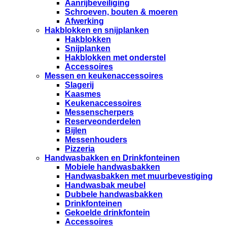
Aanrijbeveiliging
Schroeven, bouten & moeren
Afwerking
Hakblokken en snijplanken
Hakblokken
Snijplanken
Hakblokken met onderstel
Accessoires
Messen en keukenaccessoires
Slagerij
Kaasmes
Keukenaccessoires
Messenscherpers
Reserveonderdelen
Bijlen
Messenhouders
Pizzeria
Handwasbakken en Drinkfonteinen
Mobiele handwasbakken
Handwasbakken met muurbevestiging
Handwasbak meubel
Dubbele handwasbakken
Drinkfonteinen
Gekoelde drinkfontein
Accessoires