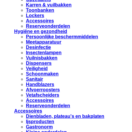
Karren & vuilbakken
Toonbanken
Lockers
Accessoires
Reserveonderdelen
Hygiëne en gezondheid
Persoonlijke beschermmiddelen
Meetapparatuur
Desinfectie
Insectenlampen
Vuilnisbakken
Dispensers
Veiligheid
Schoonmaken
Sanitair
Handblazers
Afvoerroosters
Vetafscheiders
Accessoires
Reserveonderdelen
Accessoires
Dienbladen, plateau's en bakplaten
Ijsproducten
Gastronorm