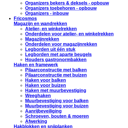
Organizers bekers & deksels - opbouw
Organizers toebehoren - opbouw
Organizers - inbouw
Fricosmos
Magazijn en wandrekken
Atelier- en winkelrekken
Onderdelen voor atelier- en winkelrekken
Magazijnrekken
Onderdelen voor magazijnrekken
Legborden uit één stuk
Legborden met aparte beugels
Houders gastronormbakken
Haken en framewerk
Pilaarconstructie met balken
Pilaarconstructie met buizen
Haken voor balken
Haken voor buizen
Haken met muurbevestiging
Weeghaken
Muurbevestiging voor balken
Muurbevestiging voor buizen
Aanrijbeveiliging
Schroeven, bouten & moeren
Afwerking
Hakblokken en snijplanken