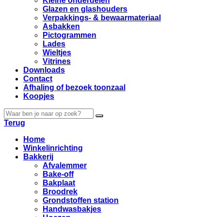
Kleine onderdelen
Glazen en glashouders
Verpakkings- & bewaarmateriaal
Asbakken
Pictogrammen
Lades
Wieltjes
Vitrines
Downloads
Contact
Afhaling of bezoek toonzaal
Koopjes
Terug
Home
Winkelinrichting
Bakkerij
Afvalemmer
Bake-off
Bakplaat
Broodrek
Grondstoffen station
Handwasbakjes