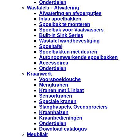
Onderdelen
Wastafels + Afwatering
Afwatering en afvoerputjes
Inlas spoelbakken
Spoelbak te monteren
Spoelbak voor Vaatwassers
Built-In Sink Series
Wastafel wandbevestiging
Spoeltafel
Spoelbakken met deuren
Autonoomwerkende spoelbakken
Accessoires
Onderdelen
Kraanwerk
Voorspoeldouche
Mengkranen
Kranen met 1 inlaat
Sensorkranen
Speciale kranen
Slanghaspels, Ovensproeiers
Kraanhalzen
Kraanbedieningen
Onderdelen
Download catalogus
Meubilair