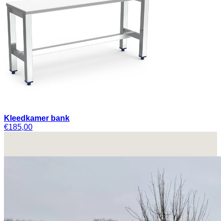
Kleedkamer bank
€185,00
+32 (0) 475 63 46 99
info@flandersinox.be