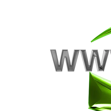
€614,00
Specificaties
Artikelcode:
084202
Beschrijving
- Vervaardigd uit roestvrij staal
- Heeft 2 schoenrekken
* Afmetingen: 1000 x 500 x 400 x 28 x 155 x 155 (L x H x A x E x E1 x E2)
Flanders Inox | Karperstraat 6, 8400 Oostende | België | BNP Paribas Fortis: BE10001481