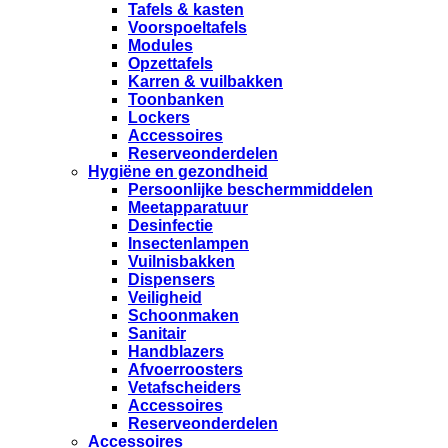
Tafels & kasten
Voorspoeltafels
Modules
Opzettafels
Karren & vuilbakken
Toonbanken
Lockers
Accessoires
Reserveonderdelen
Hygiëne en gezondheid
Persoonlijke beschermmiddelen
Meetapparatuur
Desinfectie
Insectenlampen
Vuilnisbakken
Dispensers
Veiligheid
Schoonmaken
Sanitair
Handblazers
Afvoerroosters
Vetafscheiders
Accessoires
Reserveonderdelen
Accessoires