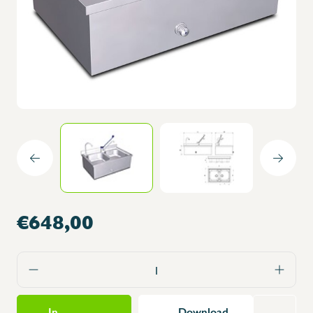
€648,00
In
Download