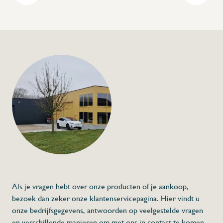
+32 (0) 4
info@flan
Handwasbak en spoe
€648,00
Specificaties
Artikelcode:
Beschrijving
- Vervaardigd uit inox, RVS
- Dubbele wasbak
- 2 kranen, 1 met drukknop & 1 elleboog-
- Aan de muur te bevestigen
Als je vragen hebt over onze producten of je aankoop,
* Afmetingen: 800 x 500 x 255 x 330 x 360 
bezoek dan zeker onze klantenservicepagina. Hier vindt u
onze bedrijfsgegevens, antwoorden op veelgestelde vragen
en verschillende manieren om met ons in contact te komen.