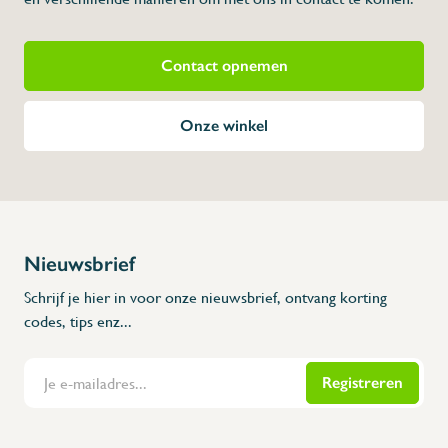
Contact opnemen
Onze winkel
Nieuwsbrief
Schrijf je hier in voor onze nieuwsbrief, ontvang korting
codes, tips enz...
Registreren
Flanders Inox | Karperstraat 6, 8400 Oostende | België | BNP Paribas Fortis: BE100014816657