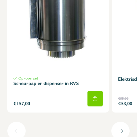
Op voorraad
Elektrisc
Scheurpapier dispenser in RVS
€55,00
€157,00
€53,00