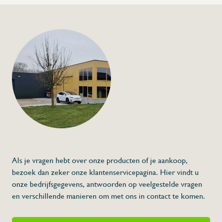
+32 (0) 4
info@flan
Handdoekenplank
€46,00
Specificaties
Artikelcode:
Beschrijving
- Vervaardigd uit roestvrij staal
* Afmetingen: 480 x 131 x 22 (L x A x H)
Als je vragen hebt over onze producten of je aankoop,
bezoek dan zeker onze klantenservicepagina. Hier vindt u
onze bedrijfsgegevens, antwoorden op veelgestelde vragen
en verschillende manieren om met ons in contact te komen.