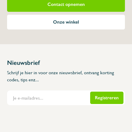
Contact opnemen
Onze winkel
Nieuwsbrief
Schrijf je hier in voor onze nieuwsbrief, ontvang korting
codes, tips enz...
Registreren
Flanders Inox | Karperstraat 6, 8400 Oostende | België | BNP Paribas Fortis: BE100014816657