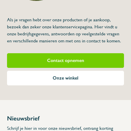
- Vervaardigd uit RVS, Inox
- Ø 100: zie afbeelding 1 en 2
- Ø 130: Zie afbeelding 3
- Ø 65: Zie afbeelding 5
Als je vragen hebt over onze producten of je aankoop,
* Afmetingen: L x A x H
bezoek dan zeker onze klantenservicepagina. Hier vindt u
onze bedrijfsgegevens, antwoorden op veelgestelde vragen
en verschillende manieren om met ons in contact te komen.
Contact opnemen
Onze winkel
Nieuwsbrief
Schrijf je hier in voor onze nieuwsbrief, ontvang korting