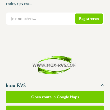
codes, tips enz...
Registreren
Flanders Inox | Karperstraat 6, 8400 Oostende | België | BNP Paribas Fortis: BE100014816657
Inox RVS
Open route in Google Maps