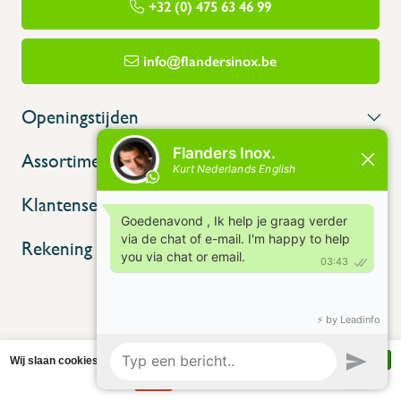
+32 (0) 475 63 46 99
info@flandersinox.be
Openingstijden
Assortiment
Klantenservice
Rekening
Wij slaan cookies op om onze website te verbeteren. Is dat akkoord?
Ja
Nee
Meer over cookies »