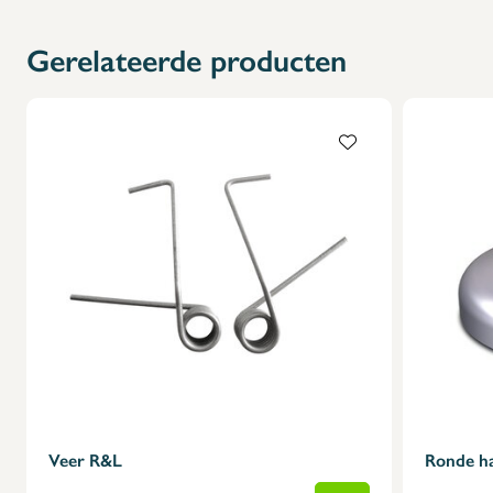
X
Gerelateerde producten
Veer R&L
Ronde h