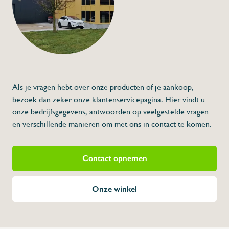
€26,00
Specificaties
Artikelcode:
Beschrijving
Grondstofbakken
Optimale goederenverhandeling
Versterkte uitvoering
stabiele stapeling
stevige u-vormigebovenrand
Als je vragen hebt over onze producten of je aankoop,
Afgeronde hoeken (hygiëne !!)
Eenvoudig en perfect te reinigen
Vaatwasser bestending
bezoek dan zeker onze klantenservicepagina. Hier vindt u
Geen vuilophoping in de hoeken
Volledig gladde binnenstructuur
Kleur: wit
onze bedrijfsgegevens, antwoorden op veelgestelde vragen
De afmetingen zijn bovenaan gemeten
Gebruik:tussen -30°C en +60°C
en verschillende manieren om met ons in contact te komen.
Handgrepen: gesloten
400x600mm
In HDPE High Density polyethyleen
Merk Werik
Voedingsgeschikt
Verkrijgbaar in:
30L: 600x400x165mm
Contact opnemen
40L: 600x400x215mm
60L: 600x400x320mm
Voor de grondstoffentorren 25L 610x44
Onze winkel