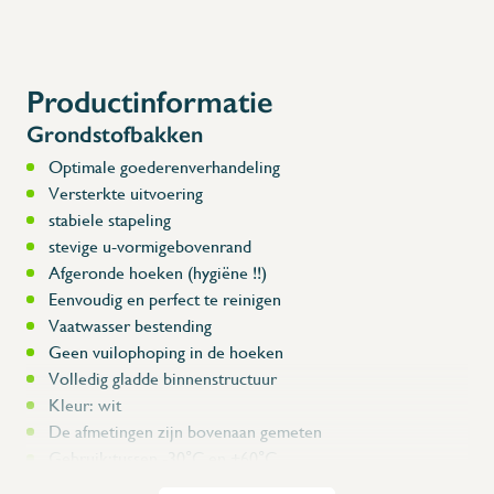
Productinformatie
Grondstofbakken
Optimale goederenverhandeling
Versterkte uitvoering
stabiele stapeling
stevige u-vormigebovenrand
Afgeronde hoeken (hygiëne !!)
Eenvoudig en perfect te reinigen
Vaatwasser bestending
Geen vuilophoping in de hoeken
Volledig gladde binnenstructuur
Kleur: wit
De afmetingen zijn bovenaan gemeten
Gebruik:tussen -30°C en +60°C
Handgrepen: gesloten