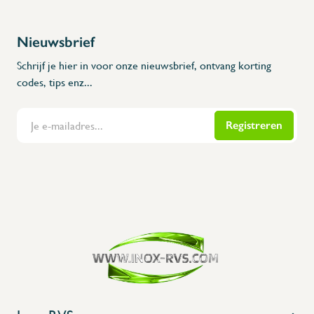
Nieuwsbrief
Schrijf je hier in voor onze nieuwsbrief, ontvang korting
codes, tips enz...
Registreren
Flanders Inox | Karperstraat 6, 8400 Oostende | België | BNP Paribas Fortis: BE100014816657