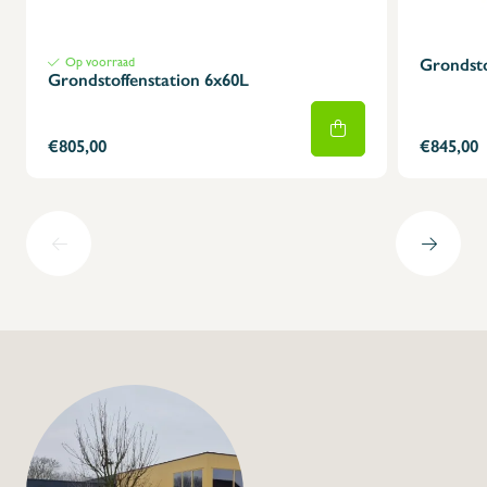
Op voorraad
Grondsto
Grondstoffenstation 6x60L
€805,00
€845,00
+32 (0) 4
info@flan
Grondstoffenbak P