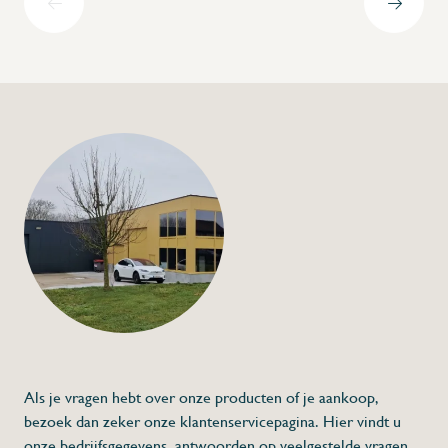
+32 (0) 4
info@flan
Geperforeerde gast
Model 1/2
€19,00
Specificaties
Artikelcode:
Beschrijving
- Vervaardigd uit roestvrij staal
Als je vragen hebt over onze producten of je aankoop,
bezoek dan zeker onze klantenservicepagina. Hier vindt u
onze bedrijfsgegevens, antwoorden op veelgestelde vragen